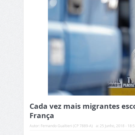
Cada vez mais migrantes es
França
Autor:
Fernando Gualtieri (CP 7889-A)
a:
25 Junho, 2018 - 18:5