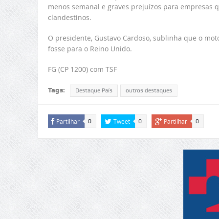
menos semanal e graves prejuízos para empresas q
clandestinos.
O presidente, Gustavo Cardoso, sublinha que o motor
fosse para o Reino Unido.
FG (CP 1200) com TSF
Tags:
Destaque País
outros destaques
Partilhar
Tweet
Partilhar
0
0
0