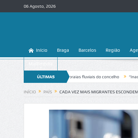
06 Agosto, 2026
Início
Braga
Barcelos
Região
Age
Multimédia
a a conhecer e proteger as praias fluviais do concelho
ÚLTIMAS
“Inaceitável”
NOTÍCIAS
INÍCIO
PAÍS
CADA VEZ MAIS MIGRANTES ESCONDEM