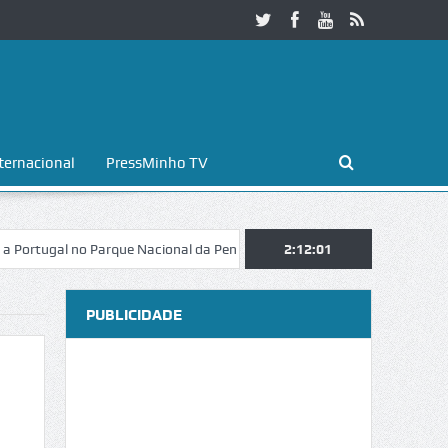
ternacional
PressMinho TV
gal no Parque Nacional da Peneda-Gerês
Esposende. Galaicofolia atra
2:12:02
PUBLICIDADE