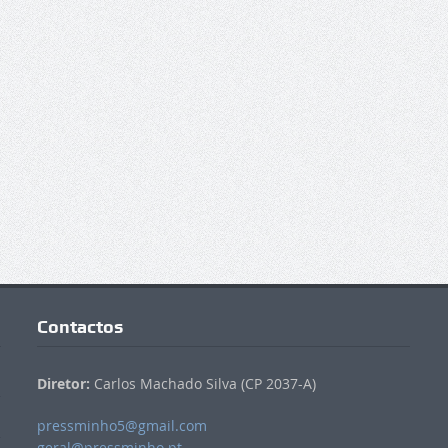
Contactos
Diretor:
Carlos Machado Silva (CP 2037-A)
pressminho5@gmail.com
geral@pressminho.pt