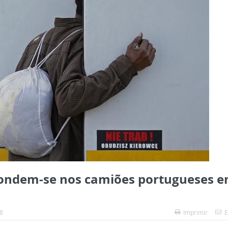
condem-se nos camiões portugueses 
8
Imprimir
E