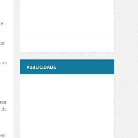
de
ter
eram
PUBLICIDADE
eca
o de
elo