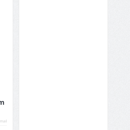
em
mail