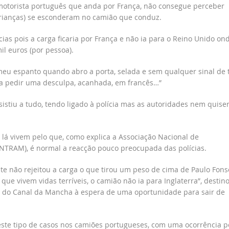
motorista português que anda por França, não consegue perceber
crianças) se esconderam no camião que conduz.
as pois a carga ficaria por França e não ia para o Reino Unido on
l euros (por pessoa).
 meu espanto quando abro a porta, selada e sem qualquer sinal de 
e a pedir uma desculpa, acanhada, em francês…”
sistiu a tudo, tendo ligado à polícia mas as autoridades nem quis
 lá vivem pelo que, como explica a Associação Nacional de
ANTRAM), é normal a reacção pouco preocupada das polícias.
te não rejeitou a carga o que tirou um peso de cima de Paulo Fons
ue vivem vidas terríveis, o camião não ia para Inglaterra”, destin
 do Canal da Mancha à espera de uma oportunidade para sair de
te tipo de casos nos camiões portugueses, com uma ocorrência p