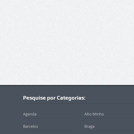
Pesquise por Categorias:
Agenda
Alto Minho
Barcelos
Braga