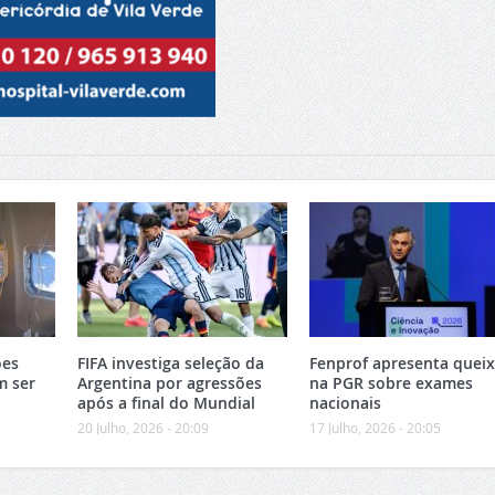
ões
FIFA investiga seleção da
Fenprof apresenta quei
m ser
Argentina por agressões
na PGR sobre exames
após a final do Mundial
nacionais
20 Julho, 2026 - 20:09
17 Julho, 2026 - 20:05