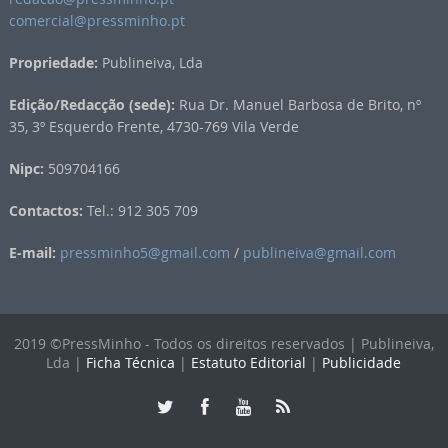
comercial@pressminho.pt
Propriedade:
Publineiva, Lda
Edição/Redacção (sede):
Rua Dr. Manuel Barbosa de Brito, nº
35, 3º Esquerdo Frente, 4730-769 Vila Verde
Nipc:
509704166
Contactos:
Tel.: 912 305 709
E-mail:
pressminho5@gmail.com
/
publineiva@gmail.com
2019 ©PressMinho - Todos os direitos reservados | Publineiva,
Lda |
Ficha Técnica
|
Estatuto Editorial
|
Publicidade