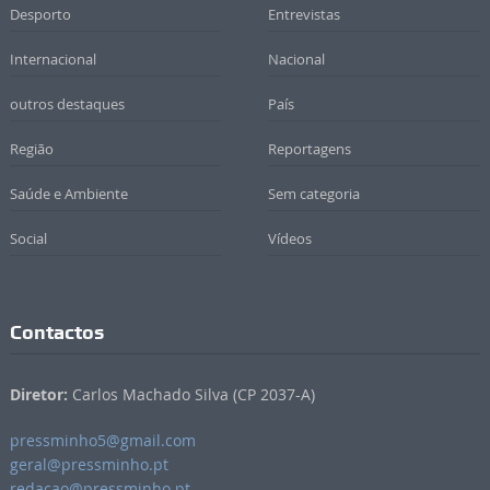
Desporto
Entrevistas
Internacional
Nacional
outros destaques
País
Região
Reportagens
Saúde e Ambiente
Sem categoria
Social
Vídeos
Contactos
Diretor:
Carlos Machado Silva (CP 2037-A)
pressminho5@gmail.com
geral@pressminho.pt
redacao@pressminho.pt