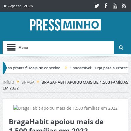
08 Agosto, 2026
Menu
praias fluviais do concelho
“Inaceitável”. Liga para a Proteção da
ão de trânsito no IC2 em Alcobaça
Igreja do Castelo de Cerveira as
INÍCIO
BRAGA
BRAGAHABIT APOIOU MAIS DE 1.500 FAMÍLIAS
EM 2022
BragaHabit apoiou mais de
1.500 famílias em 2022