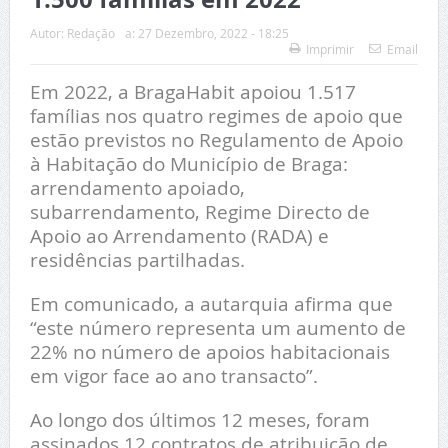
Autor:
Redação
a:
27 Dezembro, 2022 - 18:25
Imprimir
Email
Em 2022, a BragaHabit apoiou 1.517
famílias nos quatro regimes de apoio que
estão previstos no Regulamento de Apoio
à Habitação do Município de Braga:
arrendamento apoiado,
subarrendamento, Regime Directo de
Apoio ao Arrendamento (RADA) e
residências partilhadas.
Em comunicado, a autarquia afirma que
“este número representa um aumento de
22% no número de apoios habitacionais
em vigor face ao ano transacto”.
Ao longo dos últimos 12 meses, foram
assinados 12 contratos de atribuição de