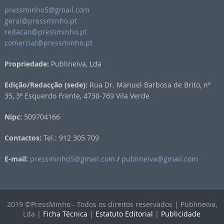
pressminho5@gmail.com
geral@pressminho.pt
redacao@pressminho.pt
comercial@pressminho.pt
Propriedade:
Publineiva, Lda
Edição/Redacção (sede):
Rua Dr. Manuel Barbosa de Brito, nº
35, 3º Esquerdo Frente, 4730-769 Vila Verde
Nipc:
509704166
Contactos:
Tel.: 912 305 709
E-mail:
pressminho5@gmail.com
/
publineiva@gmail.com
2019 ©PressMinho - Todos os direitos reservados | Publineiva,
Lda |
Ficha Técnica
|
Estatuto Editorial
|
Publicidade