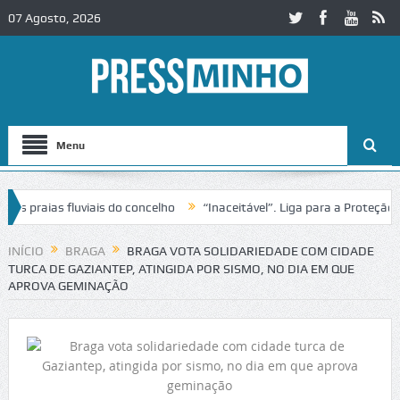
07 Agosto, 2026
Menu
praias fluviais do concelho
“Inaceitável”. Liga para a Proteção da 
ão de trânsito no IC2 em Alcobaça
Igreja do Castelo de Cerveira ass
INÍCIO
BRAGA
BRAGA VOTA SOLIDARIEDADE COM CIDADE
TURCA DE GAZIANTEP, ATINGIDA POR SISMO, NO DIA EM QUE
APROVA GEMINAÇÃO