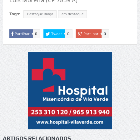
Tags:
Destaque Braga
em destaque
Partilhar
Tweet
Partilhar
0
0
0
ARTIGOS RELACIONADOS