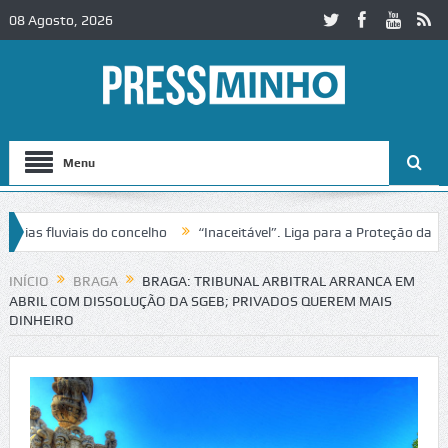
08 Agosto, 2026
Menu
 fluviais do concelho
“Inaceitável”. Liga para a Proteção da Natur
trânsito no IC2 em Alcobaça
Igreja do Castelo de Cerveira assegura 
INÍCIO
BRAGA
BRAGA: TRIBUNAL ARBITRAL ARRANCA EM
ABRIL COM DISSOLUÇÃO DA SGEB; PRIVADOS QUEREM MAIS
DINHEIRO