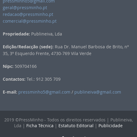
pressminho5@gmail.com
geral@pressminho.pt
redacao@pressminho.pt
comercial@pressminho.pt
Propriedade:
Publineiva, Lda
Edição/Redacção (sede):
Rua Dr. Manuel Barbosa de Brito, nº
35, 3º Esquerdo Frente, 4730-769 Vila Verde
Nipc:
509704166
Contactos:
Tel.: 912 305 709
E-mail:
pressminho5@gmail.com
/
publineiva@gmail.com
2019 ©PressMinho - Todos os direitos reservados | Publineiva,
Lda |
Ficha Técnica
|
Estatuto Editorial
|
Publicidade