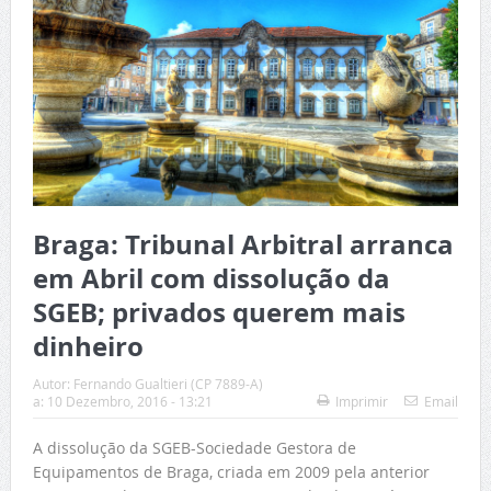
Braga: Tribunal Arbitral arranca
em Abril com dissolução da
SGEB; privados querem mais
dinheiro
Autor:
Fernando Gualtieri (CP 7889-A)
a:
10 Dezembro, 2016 - 13:21
Imprimir
Email
A dissolução da SGEB-Sociedade Gestora de
Equipamentos de Braga, criada em 2009 pela anterior