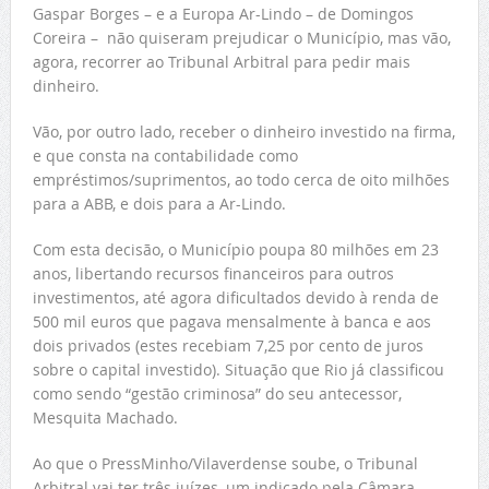
Gaspar Borges – e a Europa Ar-Lindo – de Domingos
Coreira – não quiseram prejudicar o Município, mas vão,
agora, recorrer ao Tribunal Arbitral para pedir mais
dinheiro.
Vão, por outro lado, receber o dinheiro investido na firma,
e que consta na contabilidade como
empréstimos/suprimentos, ao todo cerca de oito milhões
para a ABB, e dois para a Ar-Lindo.
Com esta decisão, o Município poupa 80 milhões em 23
anos, libertando recursos financeiros para outros
investimentos, até agora dificultados devido à renda de
500 mil euros que pagava mensalmente à banca e aos
dois privados (estes recebiam 7,25 por cento de juros
sobre o capital investido). Situação que Rio já classificou
como sendo “gestão criminosa” do seu antecessor,
Mesquita Machado.
Ao que o PressMinho/Vilaverdense soube, o Tribunal
Arbitral vai ter três juízes, um indicado pela Câmara