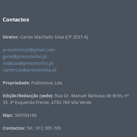
Contactos
Diretor:
Carlos Machado Silva (CP 2037-A)
pressminho5@gmail.com
geral@pressminho.pt
redacao@pressminho.pt
comercial@pressminho.pt
Propriedade:
Publineiva, Lda
Edição/Redacção (sede):
Rua Dr. Manuel Barbosa de Brito, nº
35, 3º Esquerdo Frente, 4730-769 Vila Verde
Nipc:
509704166
Contactos:
Tel.: 912 305 709