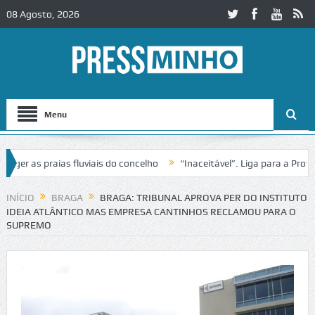
08 Agosto, 2026
Menu
r as praias fluviais do concelho
“Inaceitável”. Liga para a Proteçã
peração de trânsito no IC2 em Alcobaça
Igreja do Castelo de Cerveir
INÍCIO
BRAGA
BRAGA: TRIBUNAL APROVA PER DO INSTITUTO
IDEIA ATLÂNTICO MAS EMPRESA CANTINHOS RECLAMOU PARA O
SUPREMO