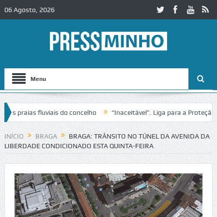
06 Agosto, 2026
Menu
 praias fluviais do concelho
“Inaceitável”. Liga para a Proteção da
ção de trânsito no IC2 em Alcobaça
Igreja do Castelo de Cerveira as
INÍCIO
BRAGA
BRAGA: TRÂNSITO NO TÚNEL DA AVENIDA DA
LIBERDADE CONDICIONADO ESTA QUINTA-FEIRA