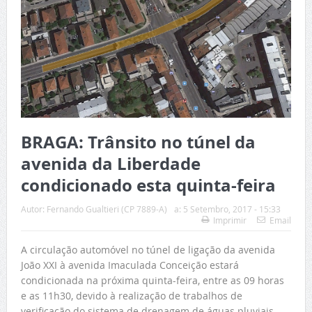
BRAGA: Trânsito no túnel da
avenida da Liberdade
condicionado esta quinta-feira
Autor:
Fernando Gualtieri (CP 7889-A)
a:
5 Setembro, 2017 - 15:33
Imprimir
Email
A circulação automóvel no túnel de ligação da avenida
João XXI à avenida Imaculada Conceição estará
condicionada na próxima quinta-feira, entre as 09 horas
e as 11h30, devido à realização de trabalhos de
verificação do sistema de drenagem de águas pluviais