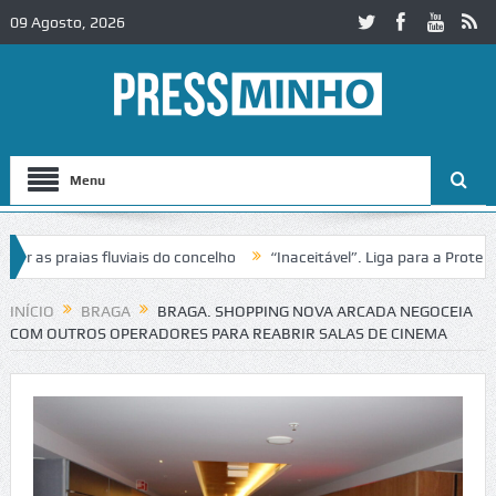
09 Agosto, 2026
Menu
s praias fluviais do concelho
“Inaceitável”. Liga para a Proteção d
ação de trânsito no IC2 em Alcobaça
Igreja do Castelo de Cerveira a
INÍCIO
BRAGA
BRAGA. SHOPPING NOVA ARCADA NEGOCEIA
COM OUTROS OPERADORES PARA REABRIR SALAS DE CINEMA