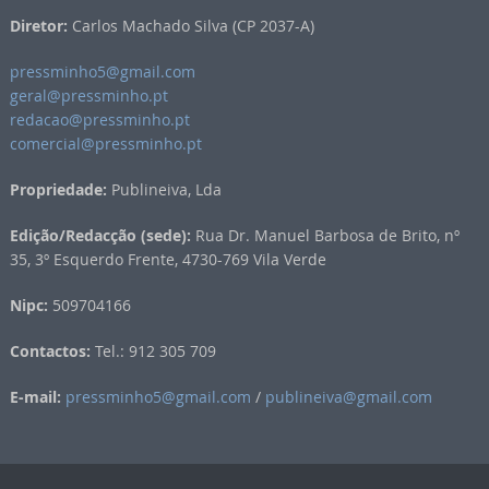
Diretor:
Carlos Machado Silva (CP 2037-A)
pressminho5@gmail.com
geral@pressminho.pt
redacao@pressminho.pt
comercial@pressminho.pt
Propriedade:
Publineiva, Lda
Edição/Redacção (sede):
Rua Dr. Manuel Barbosa de Brito, nº
35, 3º Esquerdo Frente, 4730-769 Vila Verde
Nipc:
509704166
Contactos:
Tel.: 912 305 709
E-mail:
pressminho5@gmail.com
/
publineiva@gmail.com