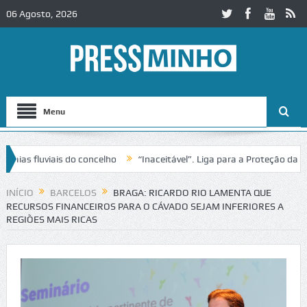
06 Agosto, 2026
Menu
as fluviais do concelho
“Inaceitável”. Liga para a Proteção da Natu
e trânsito no IC2 em Alcobaça
Igreja do Castelo de Cerveira assegur
INÍCIO
BARCELOS
BRAGA: RICARDO RIO LAMENTA QUE
RECURSOS FINANCEIROS PARA O CÁVADO SEJAM INFERIORES A
REGIÕES MAIS RICAS