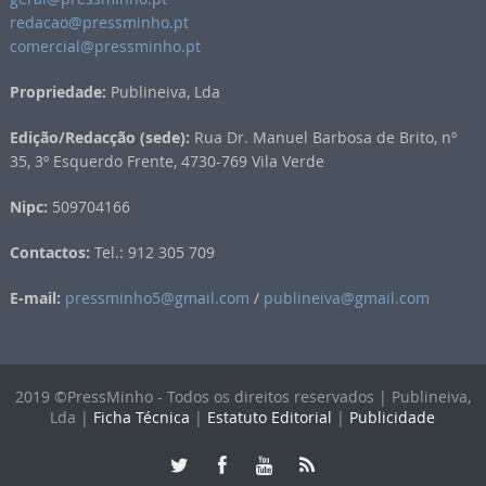
redacao@pressminho.pt
comercial@pressminho.pt
Propriedade:
Publineiva, Lda
Edição/Redacção (sede):
Rua Dr. Manuel Barbosa de Brito, nº
35, 3º Esquerdo Frente, 4730-769 Vila Verde
Nipc:
509704166
Contactos:
Tel.: 912 305 709
E-mail:
pressminho5@gmail.com
/
publineiva@gmail.com
2019 ©PressMinho - Todos os direitos reservados | Publineiva,
Lda |
Ficha Técnica
|
Estatuto Editorial
|
Publicidade