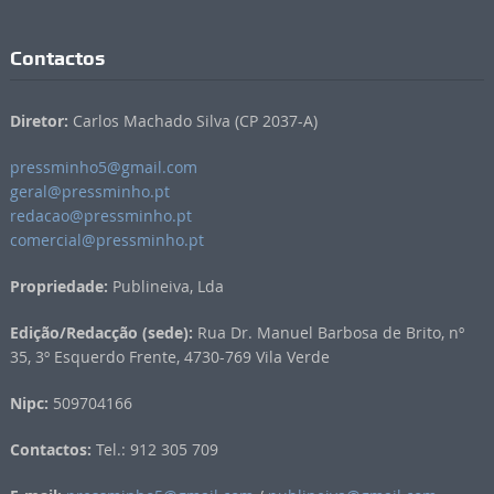
Contactos
Diretor:
Carlos Machado Silva (CP 2037-A)
pressminho5@gmail.com
geral@pressminho.pt
redacao@pressminho.pt
comercial@pressminho.pt
Propriedade:
Publineiva, Lda
Edição/Redacção (sede):
Rua Dr. Manuel Barbosa de Brito, nº
35, 3º Esquerdo Frente, 4730-769 Vila Verde
Nipc:
509704166
Contactos:
Tel.: 912 305 709