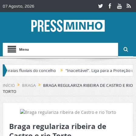
07 Agosto, 2026
Menu
as fluviais do concelho
“Inaceitável”. Liga para a Proteção da Natu
INÍCIO
BRAGA
BRAGA REGULARIZA RIBEIRA DE CASTRO E RIO
TORTO
Braga regulariza ribeira de
Castro e rio Torto