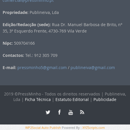
comercial@pressminho.pt
Propriedade:
Publineiva, Lda
Edição/Redacção (sede):
Rua Dr. Manuel Barbosa de Brito, nº
35, 3º Esquerdo Frente, 4730-769 Vila Verde
Nipc:
509704166
Contactos:
Tel.: 912 305 709
E-mail:
pressminho5@gmail.com
/
publineiva@gmail.com
2019 ©PressMinho - Todos os direitos reservados | Publineiva,
Lda |
Ficha Técnica
|
Estatuto Editorial
|
Publicidade
WP2Social Auto Publish
Powered By :
XYZScripts.com