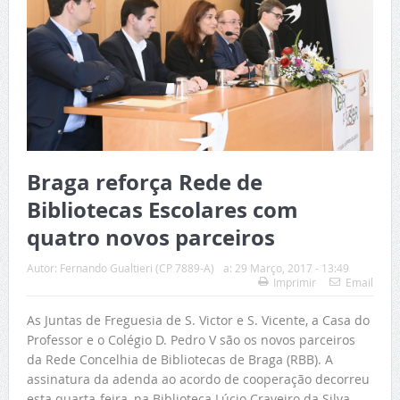
Braga reforça Rede de
Bibliotecas Escolares com
quatro novos parceiros
Autor:
Fernando Gualtieri (CP 7889-A)
a:
29 Março, 2017 - 13:49
Imprimir
Email
As Juntas de Freguesia de S. Victor e S. Vicente, a Casa do
Professor e o Colégio D. Pedro V são os novos parceiros
da Rede Concelhia de Bibliotecas de Braga (RBB). A
assinatura da adenda ao acordo de cooperação decorreu
esta quarta-feira, na Biblioteca Lúcio Craveiro da Silva,