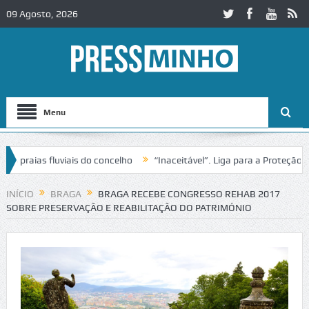
09 Agosto, 2026
Menu
raias fluviais do concelho
“Inaceitável”. Liga para a Proteção da N
o de trânsito no IC2 em Alcobaça
Igreja do Castelo de Cerveira asse
INÍCIO
BRAGA
BRAGA RECEBE CONGRESSO REHAB 2017
SOBRE PRESERVAÇÃO E REABILITAÇÃO DO PATRIMÓNIO