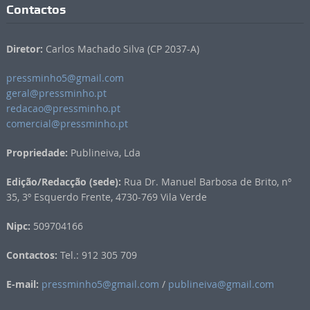
Contactos
Diretor:
Carlos Machado Silva (CP 2037-A)
pressminho5@gmail.com
geral@pressminho.pt
redacao@pressminho.pt
comercial@pressminho.pt
Propriedade:
Publineiva, Lda
Edição/Redacção (sede):
Rua Dr. Manuel Barbosa de Brito, nº
35, 3º Esquerdo Frente, 4730-769 Vila Verde
Nipc:
509704166
Contactos:
Tel.: 912 305 709
E-mail:
pressminho5@gmail.com
/
publineiva@gmail.com