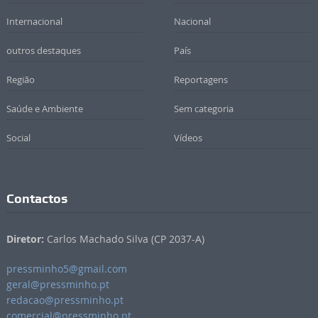
Internacional
Nacional
outros destaques
País
Região
Reportagens
Saúde e Ambiente
Sem categoria
Social
Vídeos
Contactos
Diretor:
Carlos Machado Silva (CP 2037-A)
pressminho5@gmail.com
geral@pressminho.pt
redacao@pressminho.pt
comercial@pressminho.pt