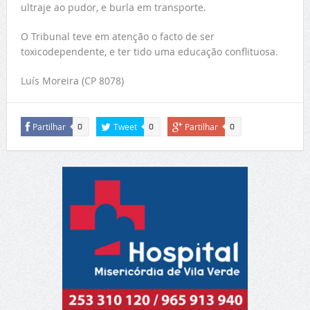
ultraje ao pudor, e burla em transporte.
O Tribunal teve em atenção o facto de ser
toxicodependente, e ter tido uma educação conflituosa.
Luís Moreira (CP 8078)
Partilhar
Tweet
Partilhar
0
0
0