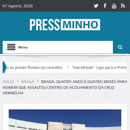
07 Agosto, 2026
Menu
as praias fluviais do concelho
“Inaceitável”. Liga para a Proteção 
ração de trânsito no IC2 em Alcobaça
Igreja do Castelo de Cerveira
INÍCIO
BRAGA
BRAGA: QUATRO ANOS E QUATRO MESES PARA
HOMEM QUE ASSALTOU CENTRO DE ACOLHIMENTO DA CRUZ
VERMELHA