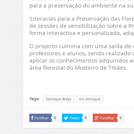
para a preservação do ambiente na sua
‘Literacias para a Preservação das Flo
de sessões de sensibilização sobre a P
forma interactiva e personalizada, ada
O projecto culmina com uma saída de c
professores e alunos, sendo realizado
aplicar os conhecimentos adquiridos a
área florestal do Mosteiro de Tibães.
Tags:
Destaque Braga
em destaque
Partilhar
Tweet
Partilhar
0
0
0