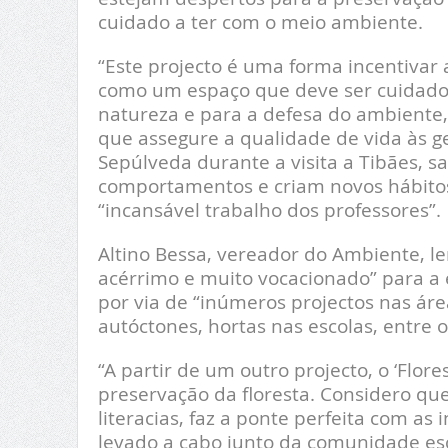
cuidado a ter com o meio ambiente.
“Este projecto é uma forma incentivar
como um espaço que deve ser cuidado n
natureza e para a defesa do ambiente
que assegure a qualidade de vida às g
Sepúlveda durante a visita a Tibães, s
comportamentos e criam novos hábitos,
“incansável trabalho dos professores”.
Altino Bessa, vereador do Ambiente, l
acérrimo e muito vocacionado” para a
por via de “inúmeros projectos nas áre
autóctones, hortas nas escolas, entre o
“A partir de um outro projecto, o ‘Flor
preservação da floresta. Considero que
literacias, faz a ponte perfeita com a
levado a cabo junto da comunidade esc