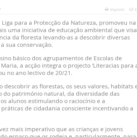
7
Imprimir
E
 Liga para a Protecção da Natureza, promoveu na
ais uma iniciativa de educação ambiental que visa
ncia da floresta levando-as a descobrir diversas
a a sua conservação.
 ensino básico dos agrupamentos de Escolas de
 Maria, a acção integra o projecto ‘Literacias para 
ou no ano lectivo de 20/21.
 descobrir as florestas, os seus valores, habitats 
o do património natural, da diversidade das
 os alunos estimulando o raciocínio e a
práticas de cidadania consciente incentivando a
vez mais imperativo que as crianças e jovens
do espaço que os rodeia e, particularmente, para