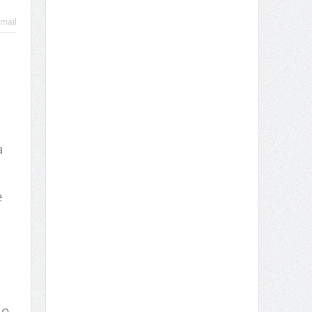
mail
a
e
 o