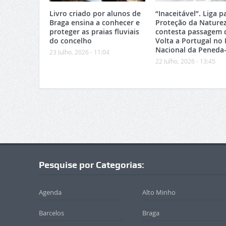
Livro criado por alunos de
“Inaceitável”. Liga p
Braga ensina a conhecer e
Proteção da Nature
proteger as praias fluviais
contesta passagem 
do concelho
Volta a Portugal no
Nacional da Peneda
23 Julho, 2026 - 11:04
22 Julho, 2026 - 13:45
Pesquise por Categorias:
Agenda
Alto Minho
Barcelos
Braga