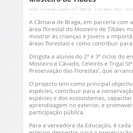
Autor:
Fernando Gualtieri (CP 7889-A)
a:
25 Maio, 2022 - 18:2
A Câmara de Braga, em parceria com a
área florestal do Mosteiro de Tibães m
mostrar às crianças e jovens a importâ
áreas florestais e como contribuir par
Dirigida a alunos do 2º e 3º ciclos do
Mosteiro e Cávado, Celeirós e Trigal Stª
Preservação das Florestas’, que arranc
O projecto tem como principal objectivo
espécies, contribuir para a conservaçã
espécies e dos ecossistemas, capacitar
aprendizagem no exterior, e promover 
participação pública.
Para a vereadora da Educação, é cada 
estejam despertos para a preservação 