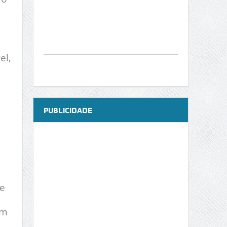
el,
PUBLICIDADE
 e
em