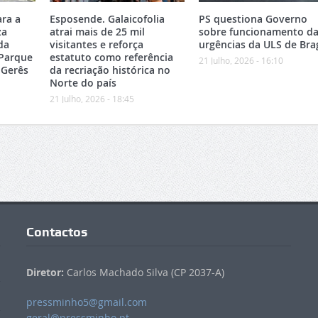
ara a
Esposende. Galaicofolia
PS questiona Governo
za
atrai mais de 25 mil
sobre funcionamento da
da
visitantes e reforça
urgências da ULS de Bra
 Parque
estatuto como referência
21 Julho, 2026 - 16:10
-Gerês
da recriação histórica no
Norte do país
21 Julho, 2026 - 18:45
Contactos
Diretor:
Carlos Machado Silva (CP 2037-A)
pressminho5@gmail.com
geral@pressminho.pt