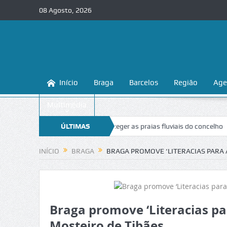
08 Agosto, 2026
Início
Braga
Barcelos
Região
Age
Multimédia
aga ensina a conhecer e proteger as praias fluviais do concelho
ÚLTIMAS
“Ina
NOTÍCIAS
INÍCIO
BRAGA
BRAGA PROMOVE ‘LITERACIAS PARA 
Braga promove ‘Literacias pa
Mosteiro de Tibães