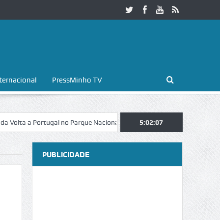
ternacional
PressMinho TV
 a Portugal no Parque Nacional da Peneda-Gerês
5:02:08
Esposende. Galaicof
PUBLICIDADE