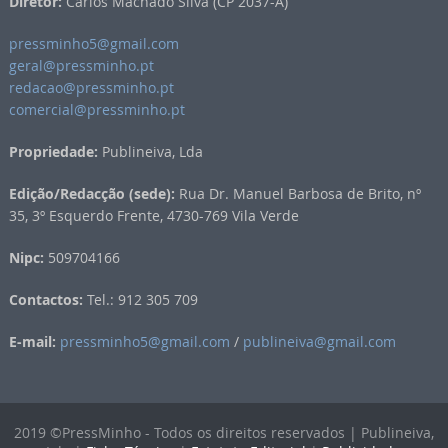
Diretor:
Carlos Machado Silva (CP 2037-A)
pressminho5@gmail.com
geral@pressminho.pt
redacao@pressminho.pt
comercial@pressminho.pt
Propriedade:
Publineiva, Lda
Edição/Redacção (sede):
Rua Dr. Manuel Barbosa de Brito, nº
35, 3º Esquerdo Frente, 4730-769 Vila Verde
Nipc:
509704166
Contactos:
Tel.: 912 305 709
E-mail:
pressminho5@gmail.com
/
publineiva@gmail.com
2019 ©PressMinho - Todos os direitos reservados | Publineiva,