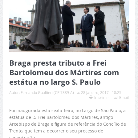
Braga presta tributo a Frei
Bartolomeu dos Mártires com
estátua no largo S. Paulo
Autor:
Fernando Gualtieri (CP 7889-A)
a:
28 Janeiro, 2017 - 18:25
Imprimir
Email
Foi inaugurada esta sexta-feira, no Largo de São Paulo, a
estátua de D. Frei Bartolomeu dos Mártires, antigo
Arcebispo de Braga e figura de referência do Concílio de
Trento, que tem a decorrer o seu processo de
canonização.