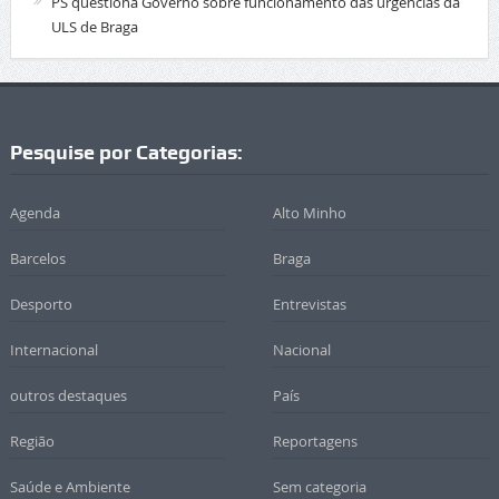
PS questiona Governo sobre funcionamento das urgências da
ULS de Braga
Pesquise por Categorias:
Agenda
Alto Minho
Barcelos
Braga
Desporto
Entrevistas
Internacional
Nacional
outros destaques
País
Região
Reportagens
Saúde e Ambiente
Sem categoria