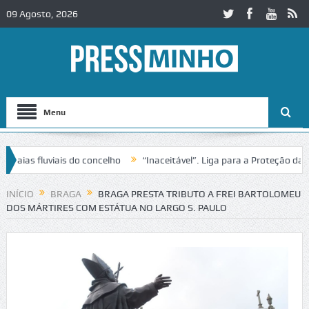
09 Agosto, 2026
Menu
s fluviais do concelho
“Inaceitável”. Liga para a Proteção da Natu
 trânsito no IC2 em Alcobaça
Igreja do Castelo de Cerveira assegur
INÍCIO
BRAGA
BRAGA PRESTA TRIBUTO A FREI BARTOLOMEU
DOS MÁRTIRES COM ESTÁTUA NO LARGO S. PAULO