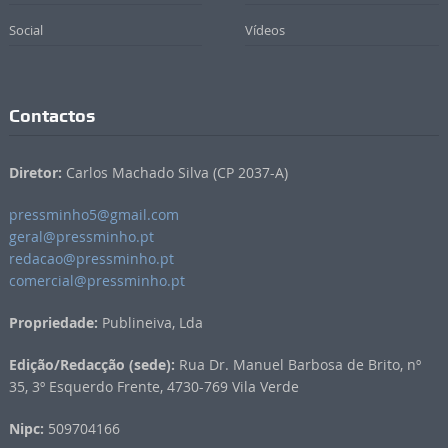
Social
Vídeos
Contactos
Diretor:
Carlos Machado Silva (CP 2037-A)
pressminho5@gmail.com
geral@pressminho.pt
redacao@pressminho.pt
comercial@pressminho.pt
Propriedade:
Publineiva, Lda
Edição/Redacção (sede):
Rua Dr. Manuel Barbosa de Brito, nº
35, 3º Esquerdo Frente, 4730-769 Vila Verde
Nipc:
509704166