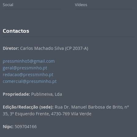
Social
Vídeos
Contactos
Diretor:
Carlos Machado Silva (CP 2037-A)
pressminho5@gmail.com
geral@pressminho.pt
redacao@pressminho.pt
comercial@pressminho.pt
Propriedade:
Publineiva, Lda
Edição/Redacção (sede):
Rua Dr. Manuel Barbosa de Brito, nº
35, 3º Esquerdo Frente, 4730-769 Vila Verde
Nipc:
509704166