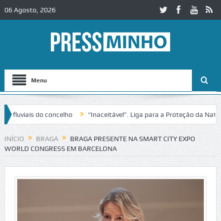
06 Agosto, 2026
Menu
ais do concelho
“Inaceitável”. Liga para a Proteção da Natureza co
ito no IC2 em Alcobaça
Igreja do Castelo de Cerveira assegura finan
INÍCIO
BRAGA
BRAGA PRESENTE NA SMART CITY EXPO
WORLD CONGRESS EM BARCELONA