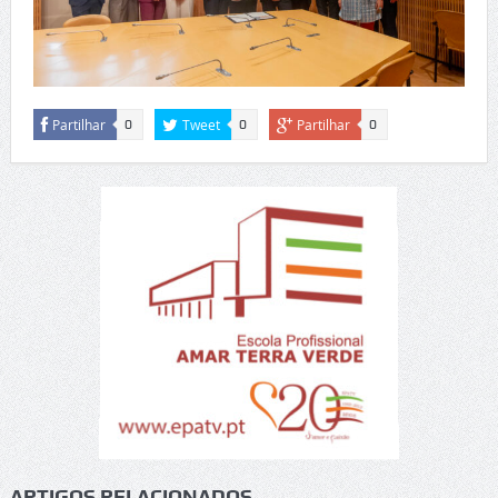
Partilhar
Tweet
Partilhar
0
0
0
ARTIGOS RELACIONADOS