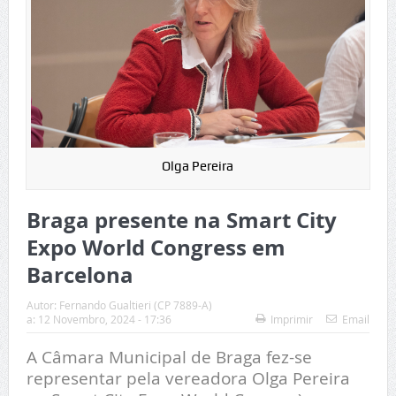
Olga Pereira
Braga presente na Smart City
Expo World Congress em
Barcelona
Autor:
Fernando Gualtieri (CP 7889-A)
a:
12 Novembro, 2024 - 17:36
Imprimir
Email
A Câmara Municipal de Braga fez-se
representar pela vereadora Olga Pereira