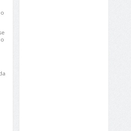
 o
se
ão
oda