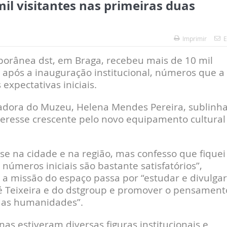
il visitantes nas primeiras duas
Imprimir
E
rânea dst, em Braga, recebeu mais de 10 mil
 após a inauguração institucional, números que a
expectativas iniciais.
radora do Muzeu, Helena Mendes Pereira, sublinh
teresse crescente pelo novo equipamento cultural
e na cidade e na região, mas confesso que fiquei
números iniciais são bastante satisfatórios”,
 a missão do espaço passa por “estudar e divulgar
é Teixeira e do dstgroup e promover o pensament
e das humanidades”.
as estiveram diversas figuras institucionais e