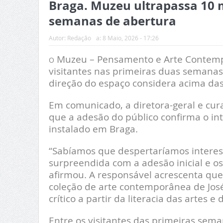
Braga. Muzeu ultrapassa 10 m
semanas de abertura
Autor:
Redação
a:
8 Maio, 2026 - 17:26
Muzeu – Pensamento e Arte Contempo
O
visitantes nas primeiras duas semanas
direção do espaço considera acima das 
Em comunicado, a diretora-geral e cu
que a adesão do público confirma o in
instalado em Braga.
“Sabíamos que despertaríamos interess
surpreendida com a adesão inicial e os 
afirmou. A responsável acrescenta que
coleção de arte contemporânea de Jos
crítico a partir da literacia das artes 
Entre os visitantes das primeiras seman