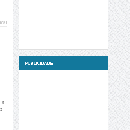
mail
a
PUBLICIDADE
 a
o