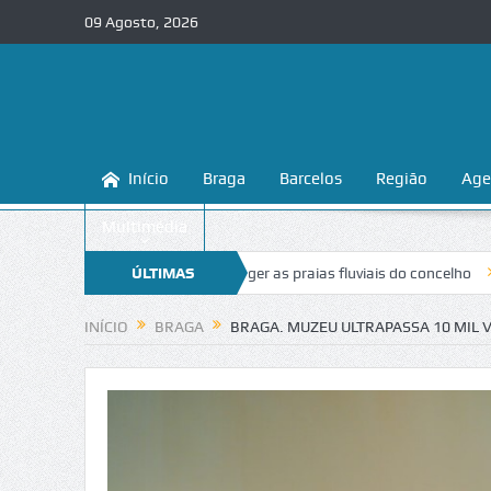
09 Agosto, 2026
Início
Braga
Barcelos
Região
Age
Multimédia
nsina a conhecer e proteger as praias fluviais do concelho
ÚLTIMAS
“Inaceitá
NOTÍCIAS
INÍCIO
BRAGA
BRAGA. MUZEU ULTRAPASSA 10 MIL 