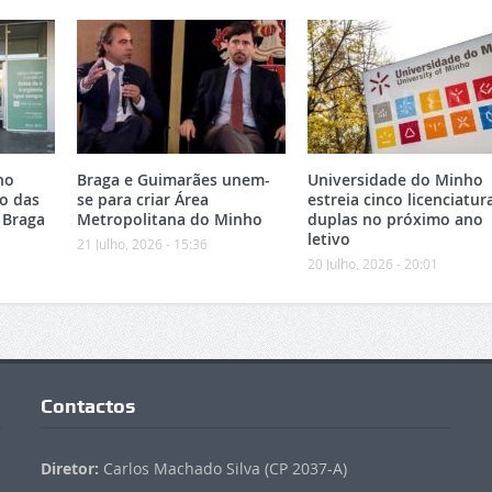
no
Braga e Guimarães unem-
Universidade do Minho
o das
se para criar Área
estreia cinco licenciatur
 Braga
Metropolitana do Minho
duplas no próximo ano
letivo
21 Julho, 2026 - 15:36
20 Julho, 2026 - 20:01
Contactos
Diretor:
Carlos Machado Silva (CP 2037-A)