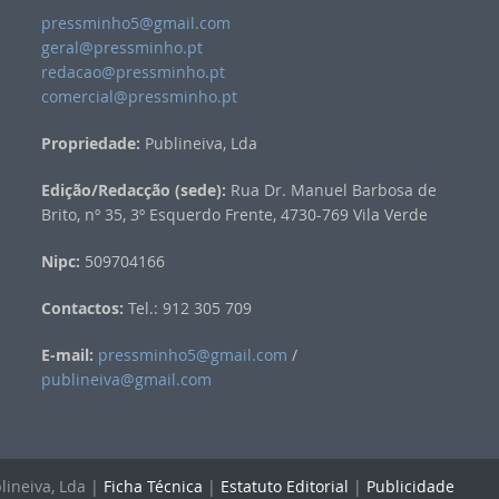
pressminho5@gmail.com
geral@pressminho.pt
redacao@pressminho.pt
comercial@pressminho.pt
Propriedade:
Publineiva, Lda
Edição/Redacção (sede):
Rua Dr. Manuel Barbosa de
Brito, nº 35, 3º Esquerdo Frente, 4730-769 Vila Verde
Nipc:
509704166
Contactos:
Tel.: 912 305 709
E-mail:
pressminho5@gmail.com
/
publineiva@gmail.com
lineiva, Lda |
Ficha Técnica
|
Estatuto Editorial
|
Publicidade