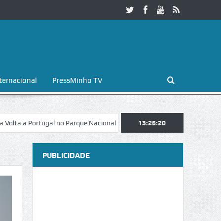
ternacional
PressMinho TV
ortugal no Parque Nacional da Peneda-Gerês
13:26:21
Esposende. Galaicofolia 
PUBLICIDADE