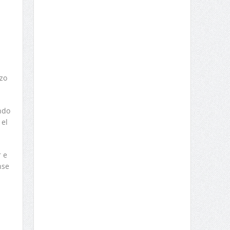
zo
ndo
 el
r e
nse