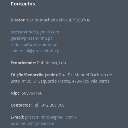
Contactos
Diretor:
Carlos Machado Silva (CP 2037-A)
pressminho5@gmail.com
geral@pressminho.pt
redacao@pressminho.pt
comercial@pressminho.pt
Propriedade:
Publineiva, Lda
Edição/Redacção (sede):
Rua Dr. Manuel Barbosa de
Brito, nº 35, 3º Esquerdo Frente, 4730-769 Vila Verde
Nipc:
509704166
Contactos:
Tel.: 912 305 709
E-mail:
pressminho5@gmail.com
/
publineiva@gmail.com