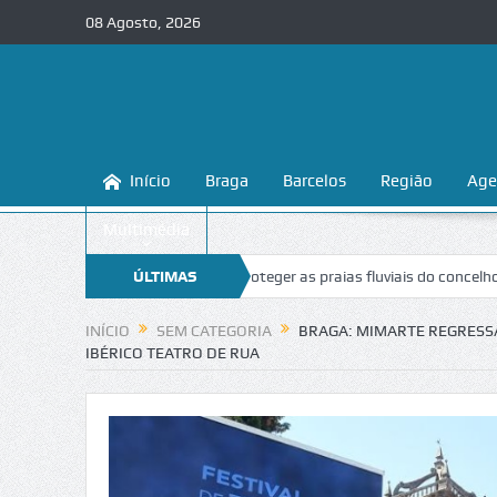
08 Agosto, 2026
Início
Braga
Barcelos
Região
Age
Multimédia
ga ensina a conhecer e proteger as praias fluviais do concelho
ÚLTIMAS
“Inac
NOTÍCIAS
INÍCIO
SEM CATEGORIA
BRAGA: MIMARTE REGRESSA
IBÉRICO TEATRO DE RUA