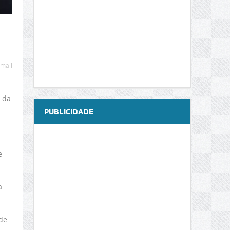
mail
o da
PUBLICIDADE
e
a
de