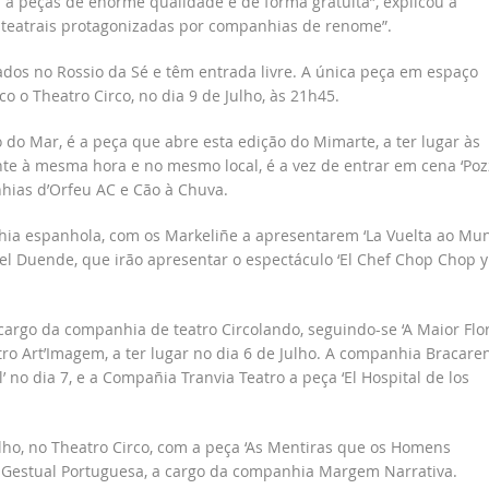
 a peças de enorme qualidade e de forma gratuita”, explicou a
s teatrais protagonizadas por companhias de renome”.
ados no Rossio da Sé e têm entrada livre. A única peça em espaço
 o Theatro Circo, no dia 9 de Julho, às 21h45.
 do Mar, é a peça que abre esta edição do Mimarte, a ter lugar às
inte à mesma hora e no mesmo local, é a vez de entrar em cena ‘Poz
hias d’Orfeu AC e Cão à Chuva.
hia espanhola, com os Markeliñe a apresentarem ‘La Vuelta ao Mu
el Duende, que irão apresentar o espectáculo ‘El Chef Chop Chop y
 cargo da companhia de teatro Circolando, seguindo-se ‘A Maior Flo
ro Art’Imagem, a ter lugar no dia 6 de Julho. A companhia Bracare
l’ no dia 7, e a Compañia Tranvia Teatro a peça ‘El Hospital de los
ulho, no Theatro Circo, com a peça ‘As Mentiras que os Homens
 Gestual Portuguesa, a cargo da companhia Margem Narrativa.