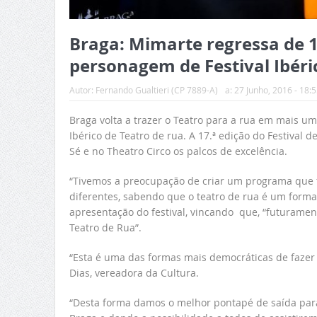
Braga: Mimarte regressa de 1
personagem de Festival Ibéri
Autor:
Fernando Gualtieri (CP 7889-A)
a:
27 Junho, 2016 - 18:5
Braga volta a trazer o Teatro para a rua em mais u
Ibérico de Teatro de rua. A 17.ª edição do Festival d
Sé e no Theatro Circo os palcos de excelência.
“Tivemos a preocupação de criar um programa que f
diferentes, sabendo que o teatro de rua é um format
apresentação do festival, vincando que, “futuramen
Teatro de Rua”.
“Esta é uma das formas mais democráticas de fazer C
Dias, vereadora da Cultura.
“Desta forma damos o melhor pontapé de saída para 