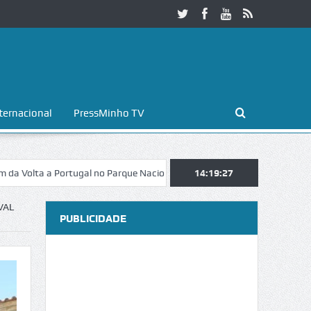
ternacional
PressMinho TV
a Portugal no Parque Nacional da Peneda-Gerês
14:19:28
Esposende. Galaicofo
VAL
PUBLICIDADE