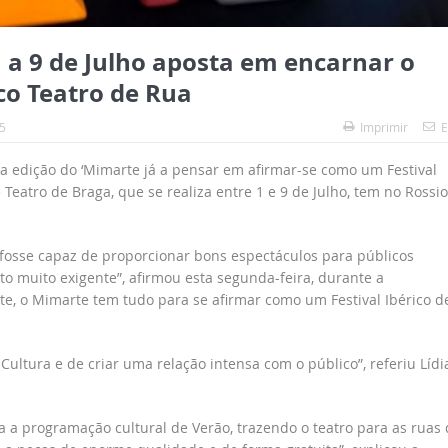
 a 9 de Julho aposta em encarnar o
co Teatro de Rua
5
Imprimir
E
ma edição do ‘Mimarte já a pensar em afirmar-se como um Festival
e Teatro de Braga, que se realiza entre 1 e 9 de Julho, tem no Rossi
osse capaz de proporcionar bons espectáculos para públicos
o muito exigente”, afirmou esta segunda-feira, durante a
te, o Mimarte tem tudo para se afirmar como um Festival Ibérico d
ultura e de criar uma relação intensa com o público”, referiu Lídi
a programação cultural de Verão, trazendo o teatro para as ruas 