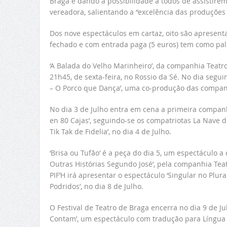
Braga e dando a possibilidade a todos de assistirem
vereadora, salientando a “excelência das produçõe
Dos nove espectáculos em cartaz, oito são apresent
fechado e com entrada paga (5 euros) tem como palco
‘A Balada do Velho Marinheiro’, da companhia Teatro
21h45, de sexta-feira, no Rossio da Sé. No dia segu
– O Porco que Dança’, uma co-produção das compan
No dia 3 de Julho entra em cena a primeira compan
en 80 Cajas’, seguindo-se os compatriotas La Nave d
Tik Tak de Fidelia’, no dia 4 de Julho.
‘Brisa ou Tufão’ é a peça do dia 5, um espectáculo a
Outras Histórias Segundo José’, pela companhia Teat
PIF’H irá apresentar o espectáculo ‘Singular no Plura
Podridos’, no dia 8 de Julho.
O Festival de Teatro de Braga encerra no dia 9 de J
Contam’, um espectáculo com tradução para Língua