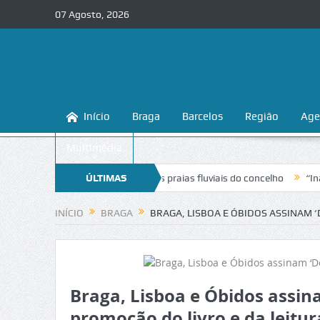
07 Agosto, 2026
Início
Braga
Barcelos
Região
Age
Multimédia
hecer e proteger as praias fluviais do concelho
ÚLTIMAS
“Inaceitável”. Liga
NOTÍCIAS
INÍCIO
BRAGA
BRAGA, LISBOA E ÓBIDOS ASSINAM 
Braga, Lisboa e Óbidos assin
promoção do livro e da leitur