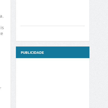
a.
is
te
PUBLICIDADE
r