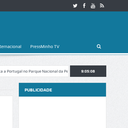
ternacional
PressMinho TV
 Parque Nacional da Peneda-Gerês
Esposende. Galaicofolia atrai mais 
9:05:09
PUBLICIDADE