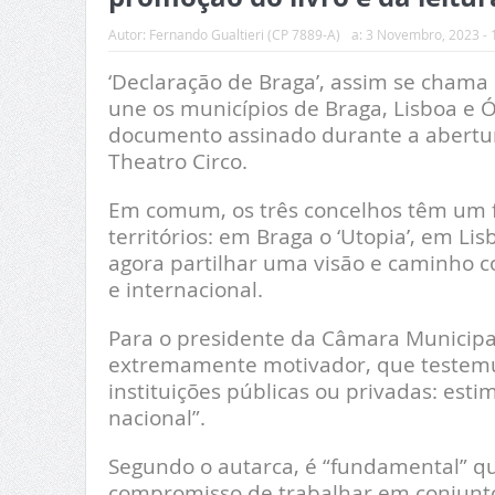
Autor:
Fernando Gualtieri (CP 7889-A)
a:
3 Novembro, 2023 - 
‘Declaração de Braga’, assim se cham
une os municípios de Braga, Lisboa e Ó
documento assinado durante a abertura
Theatro Circo.
Em comum, os três concelhos têm um fes
territórios: em Braga o ‘Utopia’, em Lis
agora partilhar uma visão e caminho 
e internacional.
Para o presidente da Câmara Municipal
extremamente motivador, que testemu
instituições públicas ou privadas: estim
nacional”.
Segundo o autarca, é “fundamental” q
compromisso de trabalhar em conjunt