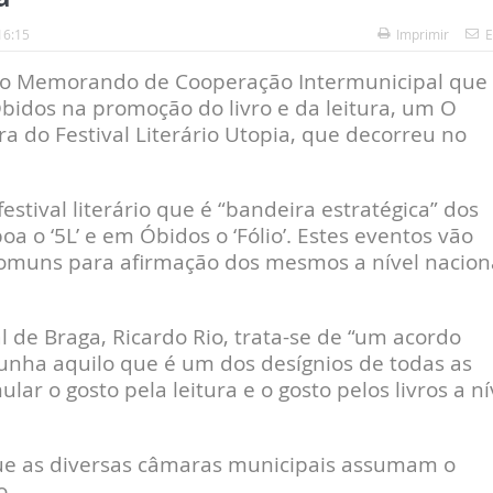
16:15
Imprimir
E
a o Memorando de Cooperação Intermunicipal que
bidos na promoção do livro e da leitura, um O
 do Festival Literário Utopia, que decorreu no
tival literário que é “bandeira estratégica” dos
boa o ‘5L’ e em Óbidos o ‘Fólio’. Estes eventos vão
comuns para afirmação dos mesmos a nível nacion
 de Braga, Ricardo Rio, trata-se de “um acordo
nha aquilo que é um dos desígnios de todas as
ular o gosto pela leitura e o gosto pelos livros a ní
ue as diversas câmaras municipais assumam o
o.