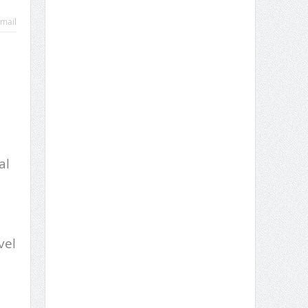
mail
al
vel