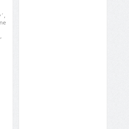
´,
úne
,