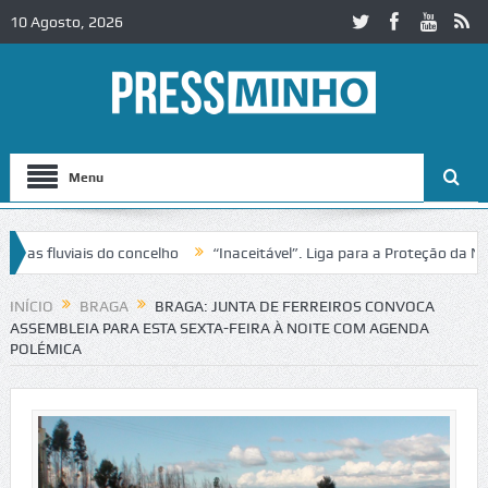
10 Agosto, 2026
Menu
fluviais do concelho
“Inaceitável”. Liga para a Proteção da Nature
rânsito no IC2 em Alcobaça
Igreja do Castelo de Cerveira assegura f
INÍCIO
BRAGA
BRAGA: JUNTA DE FERREIROS CONVOCA
ASSEMBLEIA PARA ESTA SEXTA-FEIRA À NOITE COM AGENDA
POLÉMICA