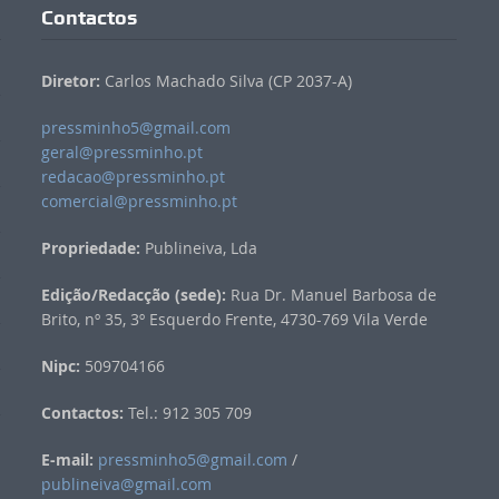
Contactos
Diretor:
Carlos Machado Silva (CP 2037-A)
pressminho5@gmail.com
geral@pressminho.pt
redacao@pressminho.pt
comercial@pressminho.pt
Propriedade:
Publineiva, Lda
Edição/Redacção (sede):
Rua Dr. Manuel Barbosa de
Brito, nº 35, 3º Esquerdo Frente, 4730-769 Vila Verde
Nipc:
509704166
Contactos:
Tel.: 912 305 709
E-mail:
pressminho5@gmail.com
/
publineiva@gmail.com