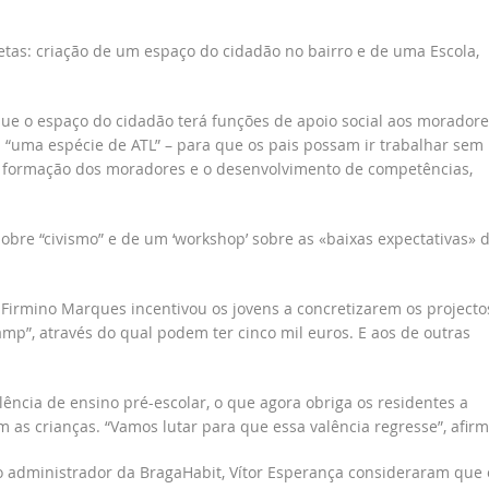
etas: criação de um espaço do cidadão no bairro e de uma Escola,
 que o espaço do cidadão terá funções de apoio social aos moradore
 “uma espécie de ATL” – para que os pais possam ir trabalhar sem
 a formação dos moradores e o desenvolvimento de competências,
obre “civismo” e de um ‘workshop’ sobre as «baixas expectativas» 
 Firmino Marques incentivou os jovens a concretizarem os projecto
p”, através do qual podem ter cinco mil euros. E aos de outras
ência de ensino pré-escolar, o que agora obriga os residentes a
as crianças. “Vamos lutar para que essa valência regresse”, afirm
 administrador da BragaHabit, Vítor Esperança consideraram que 