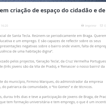
em criação de espaço do cidadão e de
 16:20
Imprimir
E
 social de Santa Tecla. Reúnem-se periodicamente em Braga. Querem
ducativa e um emprego. E são capazes de reflectir sobre os seus
resentações negativas sobre o bairro onde vivem, falta de empre
ausência de uma habitação digna”.
zado pelos projectos, ‘Geração Tecla’, da Cruz Vermelha Portugue
 (três jovens são da Vila de Prado), e ‘Renascer o nosso bairro’ da
te do município, Firmino Marques, do administrador da empresa
, do patriarca da comunidade, o “tio Gomes” e de técnicos.
, durou três dias e teve a participação de jovens de Braga, de Pra
 que tem formação universitária e tem emprego, o que é um incent