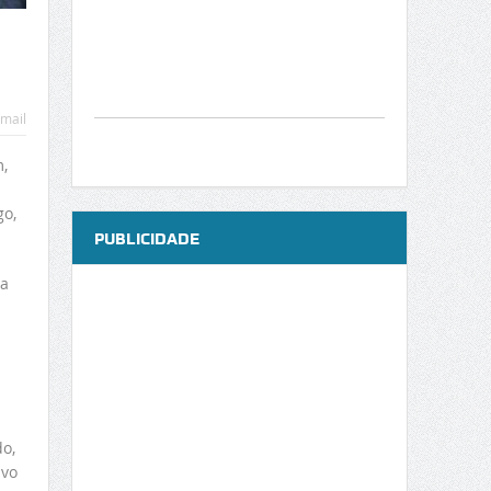
mail
,
go,
PUBLICIDADE
sa
do,
ivo