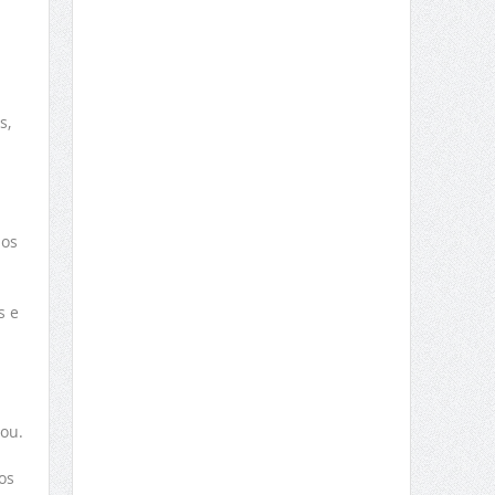
s,
dos
s e
ou.
os