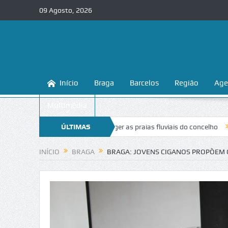
09 Agosto, 2026
Início
Braga
Barcelos
Região
Age
Multimédia
ensina a conhecer e proteger as praias fluviais do concelho
ÚLTIMAS
“Inaceitá
NOTÍCIAS
INÍCIO
BRAGA
BRAGA: JOVENS CIGANOS PROPÕEM C