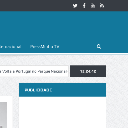
ternacional
PressMinho TV
ortugal no Parque Nacional da Peneda-Gerês
12:24:43
Esposende. Galaicofolia
PUBLICIDADE