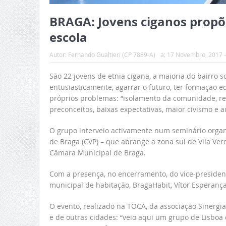
BRAGA: Jovens ciganos propõ
escola
Autor:
Fernando Gualtieri (CP 7889-A)
a:
17 Novembro, 2017 -
São 22 jovens de etnia cigana, a maioria do bairro
entusiasticamente, agarrar o futuro, ter formação e
próprios problemas: “isolamento da comunidade, rep
preconceitos, baixas expectativas, maior civismo e 
O grupo interveio activamente num seminário organi
de Braga (CVP) – que abrange a zona sul de Vila Verde
Câmara Municipal de Braga.
Com a presença, no encerramento, do vice-presiden
municipal de habitação, BragaHabit, Vítor Esperança
O evento, realizado na TOCA, da associação Sinergias
e de outras cidades: “veio aqui um grupo de Lisboa