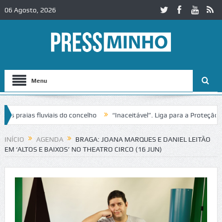
06 Agosto, 2026
Menu
raias fluviais do concelho
“Inaceitável”. Liga para a Proteção da 
ão de trânsito no IC2 em Alcobaça
Igreja do Castelo de Cerveira ass
INÍCIO
AGENDA
BRAGA: JOANA MARQUES E DANIEL LEITÃO
EM ‘ALTOS E BAIXOS’ NO THEATRO CIRCO (16 JUN)