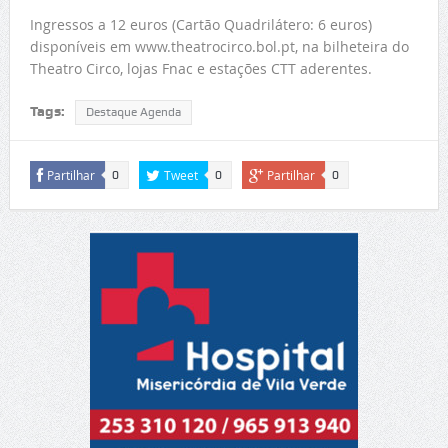
Ingressos a 12 euros (Cartão Quadrilátero: 6 euros)
disponíveis em www.theatrocirco.bol.pt, na bilheteira do
Theatro Circo, lojas Fnac e estações CTT aderentes.
Tags:
Destaque Agenda
Partilhar
Tweet
Partilhar
0
0
0