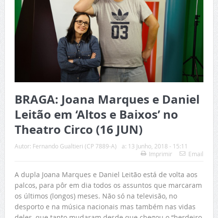
BRAGA: Joana Marques e Daniel
Leitão em ‘Altos e Baixos’ no
Theatro Circo (16 JUN)
Autor:
Fernando Gualtieri (CP 7889-A)
a:
13 Junho, 2018 - 15:11
Imprimir
Email
A dupla Joana Marques e Daniel Leitão está de volta aos
palcos, para pôr em dia todos os assuntos que marcaram
os últimos (longos) meses. Não só na televisão, no
desporto e na música nacionais mas também nas vidas
deles, que tanto mudaram desde que chegou o “herdeiro