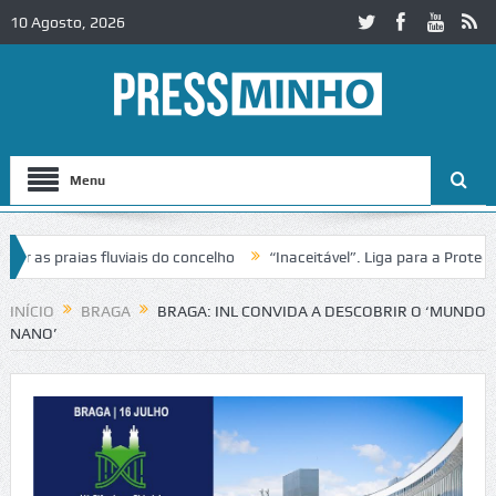
10 Agosto, 2026
Menu
s praias fluviais do concelho
“Inaceitável”. Liga para a Proteção d
ação de trânsito no IC2 em Alcobaça
Igreja do Castelo de Cerveira a
INÍCIO
BRAGA
BRAGA: INL CONVIDA A DESCOBRIR O ‘MUNDO
NANO’