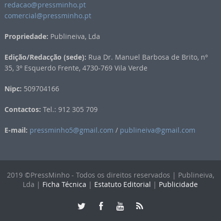
redacao@pressminho.pt
comercial@pressminho.pt
Propriedade:
Publineiva, Lda
Edição/Redacção (sede):
Rua Dr. Manuel Barbosa de Brito, nº
35, 3º Esquerdo Frente, 4730-769 Vila Verde
Nipc:
509704166
Contactos:
Tel.: 912 305 709
E-mail:
pressminho5@gmail.com
/
publineiva@gmail.com
2019 ©PressMinho - Todos os direitos reservados | Publineiva,
Lda |
Ficha Técnica
|
Estatuto Editorial
|
Publicidade