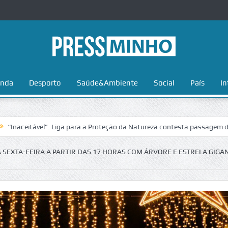
nda
Desporto
Saúde&Ambiente
Social
País
In
tável”. Liga para a Proteção da Natureza contesta passagem da Volta a
 SEXTA-FEIRA A PARTIR DAS 17 HORAS COM ÁRVORE E ESTRELA GIGA