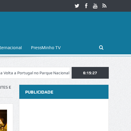
ternacional
PressMinho TV
 Portugal no Parque Nacional da Peneda-Gerês
6:15:28
Esposende. Galaicofoli
NTES E
PUBLICIDADE