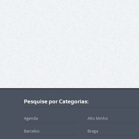
Pesquise por Categorias:
Agenda
Alto Minho
Barcelos
Braga