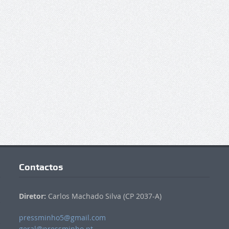
Contactos
Diretor:
Carlos Machado Silva (CP 2037-A)
pressminho5@gmail.com
geral@pressminho.pt