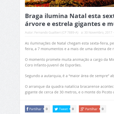
Braga ilumina Natal esta sext
árvore e estrela gigantes e 
Autor:
Fernando Gualtieri (CP 7889-A)
a:
30 Novembro, 2017 -
As iluminações de Natal chegam esta sexta-feira, pe
feira, a 7 monumentos e a mais de uma dezena de 
O momento promete muita animação a cargo da Mimo’
Coro Infanto-Juvenil de Esporões.
Segundo a autarquia, é a “maior área de sempre” ab
O arranque da quadra natalícia bracarense acontece
gigante de cerca de 30 metros, e o monte do Picoto
Partilhar
Tweet
Partilhar
0
0
0