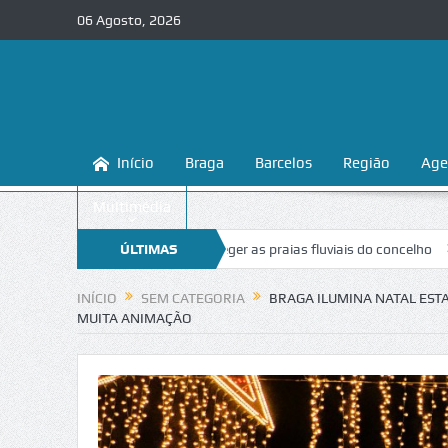
06 Agosto, 2026
Início
Braga
Barcelos
Região
Age
Multimédia
 ensina a conhecer e proteger as praias fluviais do concelho
ÚLTIMAS
“Inacei
NOTÍCIAS
INÍCIO
SEM CATEGORIA
BRAGA ILUMINA NATAL ESTA
MUITA ANIMAÇÃO