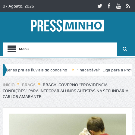
07 Agosto, 2026
Menu
as praias fluviais do concelho
“Inaceitável”. Liga para a Proteção 
ração de trânsito no IC2 em Alcobaça
Igreja do Castelo de Cerveira
INÍCIO
BRAGA
BRAGA: GOVERNO “PROVIDENCIA
CONDIÇÕES” PARA INTEGRAR ALUNOS AUTISTAS NA SECUNDÁRIA
CARLOS AMARANTE