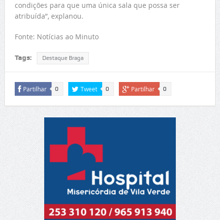
condições para que uma única sala que possa ser
atribuída”, explanou.
Fonte: Notícias ao Minuto
Tags:
Destaque Braga
Partilhar
Tweet
Partilhar
0
0
0