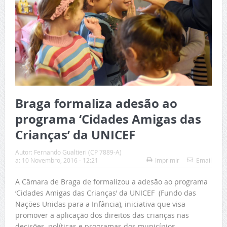
Braga formaliza adesão ao
programa ‘Cidades Amigas das
Crianças’ da UNICEF
Autor:
Fernando Gualtieri (CP 7889-A)
a:
10 Novembro, 2016 - 12:21
Imprimir
Email
A Câmara de Braga de formalizou a adesão ao programa
‘Cidades Amigas das Crianças’ da UNICEF (Fundo das
Nações Unidas para a Infância), iniciativa que visa
promover a aplicação dos direitos das crianças nas
decisões, políticas e programas dos municípios