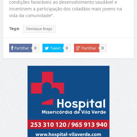
condições favoráveis ao desenvolvimento saudável e
incentivem a participação dos cidadãos mais jovens na
vida da comunidade”.
Tags:
Destaque Braga
Partilhar
Tweet
Partilhar
0
0
0