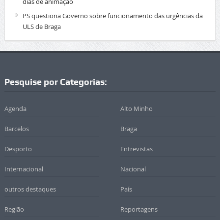
dias de animação
PS questiona Governo sobre funcionamento das urgências da
ULS de Braga
Pesquise por Categorias:
Agenda
Alto Minho
Barcelos
Braga
Desporto
Entrevistas
Internacional
Nacional
outros destaques
País
Região
Reportagens