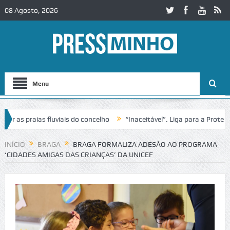
08 Agosto, 2026
Menu
s praias fluviais do concelho
“Inaceitável”. Liga para a Proteção d
ação de trânsito no IC2 em Alcobaça
Igreja do Castelo de Cerveira a
INÍCIO
BRAGA
BRAGA FORMALIZA ADESÃO AO PROGRAMA
‘CIDADES AMIGAS DAS CRIANÇAS’ DA UNICEF