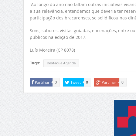
“Ao longo do ano não faltam outras iniciativas vis
a sua relevância, entendemos que deveria ter rese
participação dos bracarenses, se solidificou nas din
Sons, sabores, visitas guiadas, encenações, entre
públicos na edição de 2017.
Luís Moreira (CP 8078)
Tags:
Destaque Agenda
Partilhar
Tweet
Partilhar
0
0
0