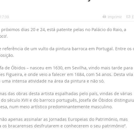
 17:39
Imprimir
E
próximos dias 20 e 24, está patente pelas no Palácio do Raio, a
co’.
 referência de um vulto da pintura barroca em Portugal. Entre os 
osição.
efa de Óbidos – nasceu em 1630, em Sevilha, vindo mais tarde para
s Figueira, e onde veio a falecer em 1684, com 54 anos. Desta vila
 uma intensa atividade na área da pintura e não só.
as das obras desta artista espalhadas pelo país, vindas de várias
l do século XVII e do barroco português, Josefa de Óbidos distingui
guesa, num meio artístico predominantemente masculino.
não apenas assinalar as Jornadas Europeias do Património, mas
a os bracarenses desfrutarem e conhecerem o seu património”.