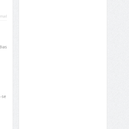
mail
dias
u-se