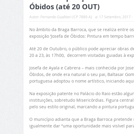
Óbidos (até 20 OUT)
Autor:
Fernando Gualtieri (CP 7889-A)
a:
17 Setembro, 2017 -
No âmbito da Braga Barroca, que se realiza entre os 
exposição ‘Josefa de Óbidos: Pintura em tempo barro
Até 20 de Outubro, o público pode apreciar obras de
20 a 23, às 17h00, decorrem visitadas guiadas à exp
Josefa de Ayala e Cabrera – mais conhecida por Jos
Óbidos, de onde era natural o seu pai, Baltasar Gome
portuguesa adoptou o nome artístico, iniciando aqui
Na exposição patente no Palácio do Raio estão algum
instituições, sobretudo Misericórdias. Figura centra
pelo seu estilo original, marcando a pintura portu
O município adianta que a Braga Barroca pretende 
igualmente dar “uma oportunidade mais visível par