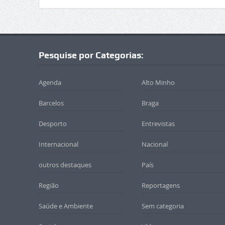
Pesquise por Categorias:
Agenda
Alto Minho
Barcelos
Braga
Desporto
Entrevistas
Internacional
Nacional
outros destaques
País
Região
Reportagens
Saúde e Ambiente
Sem categoria