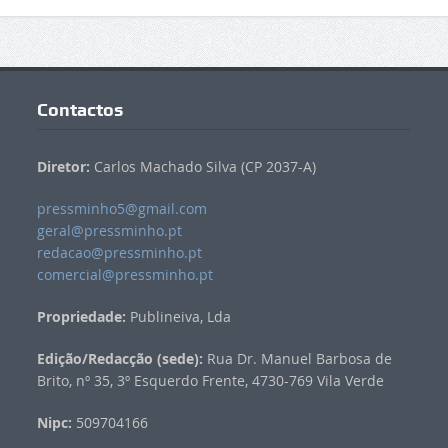
Contactos
Diretor:
Carlos Machado Silva (CP 2037-A)
pressminho5@gmail.com
geral@pressminho.pt
redacao@pressminho.pt
comercial@pressminho.pt
Propriedade:
Publineiva, Lda
Edição/Redacção (sede):
Rua Dr. Manuel Barbosa de
Brito, nº 35, 3º Esquerdo Frente, 4730-769 Vila Verde
Nipc:
509704166