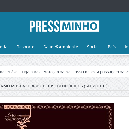
nda
Desporto
Saúde&Ambiente
Social
País
In
l”. Liga para a Proteção da Natureza contesta passagem da Volta a Port
 RAIO MOSTRA OBRAS DE JOSEFA DE ÓBIDOS (ATÉ 20 OUT)