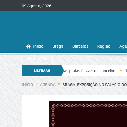
09 Agosto, 2026
Início
Braga
Barcelos
Região
Age
Multimédia
ina a conhecer e proteger as praias fluviais do concelho
ÚLTIMAS
“Inaceitáve
NOTÍCIAS
INÍCIO
AGENDA
BRAGA: EXPOSIÇÃO NO PALÁCIO DO