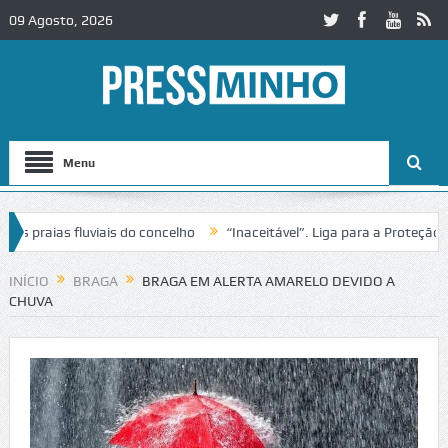
09 Agosto, 2026
Menu
praias fluviais do concelho
“Inaceitável”. Liga para a Proteção da 
ão de trânsito no IC2 em Alcobaça
Igreja do Castelo de Cerveira ass
INÍCIO
BRAGA
BRAGA EM ALERTA AMARELO DEVIDO A
CHUVA