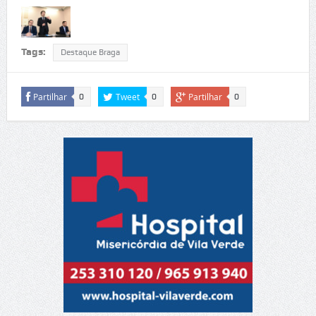
Tags:
Destaque Braga
Partilhar
Tweet
Partilhar
0
0
0