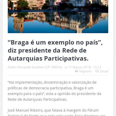
“Braga é um exemplo no país”,
diz presidente da Rede de
Autarquias Participativas.
Autor:
Fernando Gualtieri (CP 7889-A)
a:
17 Março, 2018 - 15:13
Imprimir
Email
“Na implementação, disseminação e valorização de
políticas de democracia participativa, Braga é um
exemplo para o país”, esta a opinião do presidente da
Rede de Autarquias Participativas.
José Manuel Ribeiro, que falava à margem do Fórum
Regional do Norte que esta esta sexta-feira decorreu no