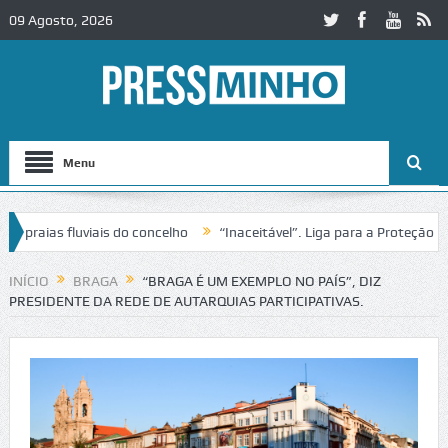
09 Agosto, 2026
Menu
ias fluviais do concelho
“Inaceitável”. Liga para a Proteção da Na
 de trânsito no IC2 em Alcobaça
Igreja do Castelo de Cerveira asseg
INÍCIO
BRAGA
“BRAGA É UM EXEMPLO NO PAÍS”, DIZ
PRESIDENTE DA REDE DE AUTARQUIAS PARTICIPATIVAS.