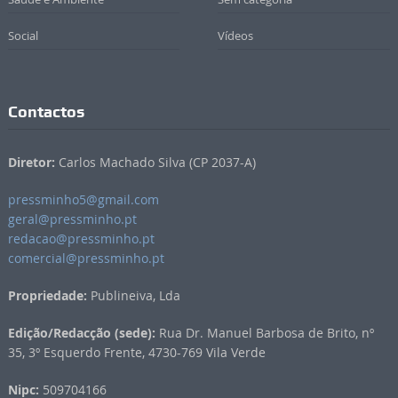
Social
Vídeos
Contactos
Diretor:
Carlos Machado Silva (CP 2037-A)
pressminho5@gmail.com
geral@pressminho.pt
redacao@pressminho.pt
comercial@pressminho.pt
Propriedade:
Publineiva, Lda
Edição/Redacção (sede):
Rua Dr. Manuel Barbosa de Brito, nº
35, 3º Esquerdo Frente, 4730-769 Vila Verde
Nipc:
509704166