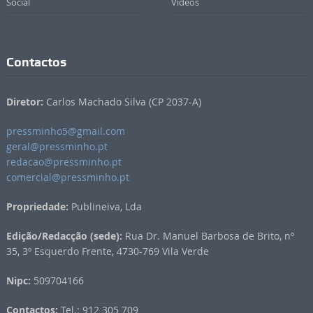
Social
Vídeos
Contactos
Diretor:
Carlos Machado Silva (CP 2037-A)
pressminho5@gmail.com
geral@pressminho.pt
redacao@pressminho.pt
comercial@pressminho.pt
Propriedade:
Publineiva, Lda
Edição/Redacção (sede):
Rua Dr. Manuel Barbosa de Brito, nº
35, 3º Esquerdo Frente, 4730-769 Vila Verde
Nipc:
509704166
Contactos:
Tel.: 912 305 709