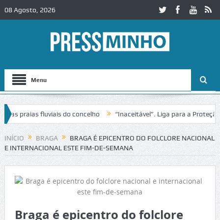
08 Agosto, 2026
Menu
raias fluviais do concelho
“Inaceitável”. Liga para a Proteção da 
o de trânsito no IC2 em Alcobaça
Igreja do Castelo de Cerveira ass
INÍCIO
BRAGA
BRAGA É EPICENTRO DO FOLCLORE NACIONAL
E INTERNACIONAL ESTE FIM-DE-SEMANA
Braga é epicentro do folclore