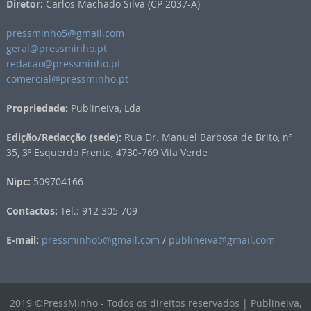
Diretor:
Carlos Machado Silva (CP 2037-A)
pressminho5@gmail.com
geral@pressminho.pt
redacao@pressminho.pt
comercial@pressminho.pt
Propriedade:
Publineiva, Lda
Edição/Redacção (sede):
Rua Dr. Manuel Barbosa de Brito, nº
35, 3º Esquerdo Frente, 4730-769 Vila Verde
Nipc:
509704166
Contactos:
Tel.: 912 305 709
E-mail:
pressminho5@gmail.com
/
publineiva@gmail.com
2019 ©PressMinho - Todos os direitos reservados | Publineiva,