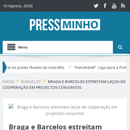
10 Agosto, 2026
Menu
 as praias fluviais do concelho
“Inaceitável”. Liga para a Proteção
eração de trânsito no IC2 em Alcobaça
Igreja do Castelo de Cerveira
INÍCIO
BARCELOS
BRAGA E BARCELOS ESTREITAM LAÇOS DE
COOPERAÇÃO EM PROJECTOS CONJUNTOS
Braga e Barcelos estreitam