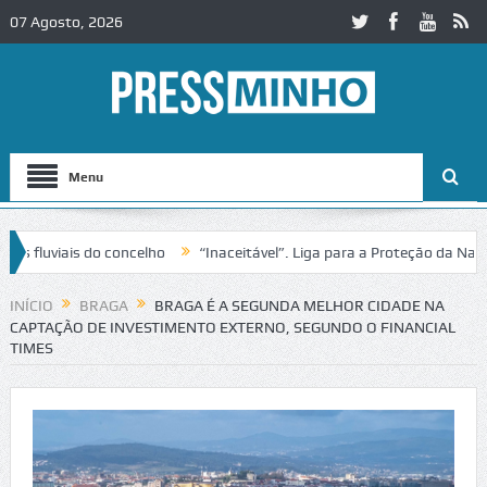
07 Agosto, 2026
Menu
luviais do concelho
“Inaceitável”. Liga para a Proteção da Natureza
ânsito no IC2 em Alcobaça
Igreja do Castelo de Cerveira assegura fi
INÍCIO
BRAGA
BRAGA É A SEGUNDA MELHOR CIDADE NA
CAPTAÇÃO DE INVESTIMENTO EXTERNO, SEGUNDO O FINANCIAL
TIMES