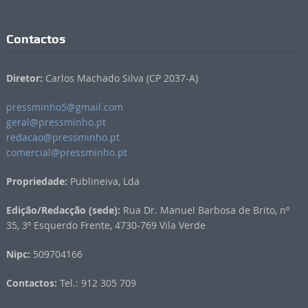
Contactos
Diretor:
Carlos Machado Silva (CP 2037-A)
pressminho5@gmail.com
geral@pressminho.pt
redacao@pressminho.pt
comercial@pressminho.pt
Propriedade:
Publineiva, Lda
Edição/Redacção (sede):
Rua Dr. Manuel Barbosa de Brito, nº
35, 3º Esquerdo Frente, 4730-769 Vila Verde
Nipc:
509704166
Contactos:
Tel.: 912 305 709