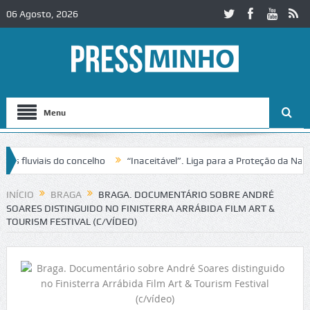
06 Agosto, 2026
Menu
fluviais do concelho
“Inaceitável”. Liga para a Proteção da Naturez
rânsito no IC2 em Alcobaça
Igreja do Castelo de Cerveira assegura f
INÍCIO
BRAGA
BRAGA. DOCUMENTÁRIO SOBRE ANDRÉ
SOARES DISTINGUIDO NO FINISTERRA ARRÁBIDA FILM ART &
TOURISM FESTIVAL (C/VÍDEO)