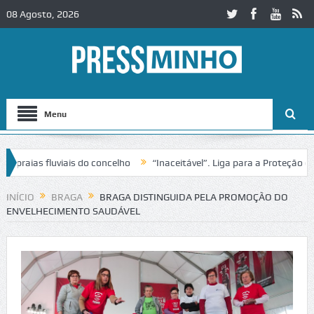
08 Agosto, 2026
Menu
aias fluviais do concelho
“Inaceitável”. Liga para a Proteção da Na
 de trânsito no IC2 em Alcobaça
Igreja do Castelo de Cerveira asseg
INÍCIO
BRAGA
BRAGA DISTINGUIDA PELA PROMOÇÃO DO
ENVELHECIMENTO SAUDÁVEL