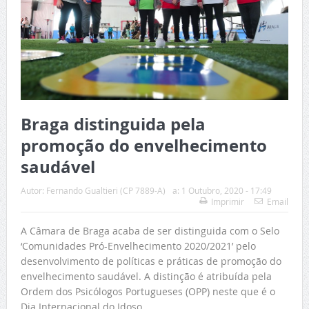
Braga distinguida pela
promoção do envelhecimento
saudável
Autor:
Fernando Gualtieri (CP 7889-A)
a:
1 Outubro, 2020 - 17:49
Imprimir
Email
A Câmara de Braga acaba de ser distinguida com o Selo
‘Comunidades Pró-Envelhecimento 2020/2021’ pelo
desenvolvimento de políticas e práticas de promoção do
envelhecimento saudável. A distinção é atribuída pela
Ordem dos Psicólogos Portugueses (OPP) neste que é o
Dia Internacional do Idoso.