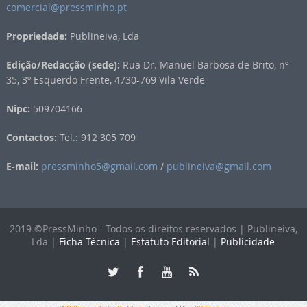
comercial@pressminho.pt
Propriedade:
Publineiva, Lda
Edição/Redacção (sede):
Rua Dr. Manuel Barbosa de Brito, nº
35, 3º Esquerdo Frente, 4730-769 Vila Verde
Nipc:
509704166
Contactos:
Tel.: 912 305 709
E-mail:
pressminho5@gmail.com
/
publineiva@gmail.com
2019 ©PressMinho - Todos os direitos reservados | Publineiva,
Lda |
Ficha Técnica
|
Estatuto Editorial
|
Publicidade