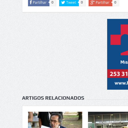
Partilhar
Tweet
Partilhar
0
0
0
ARTIGOS RELACIONADOS