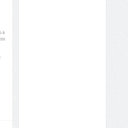
o à
tos
e