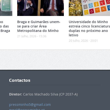
no
Braga e Guimarães unem-
Universidade do Minho
o das
se para criar Área
estreia cinco licenciatur
 Braga
Metropolitana do Minho
duplas no próximo ano
letivo
21 Julho, 2026 - 15:36
20 Julho, 2026 - 20:01
Contactos
Diretor:
Carlos Machado Silva (CP 2037-A)
pressminho5@gmail.com
geral@pressminho.pt