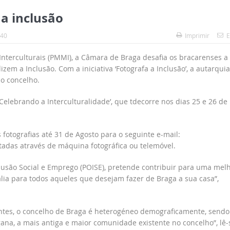
 a inclusão
:40
Imprimir
E
nterculturais (PMMI), a Câmara de Braga desafia os bracarenses a
em a Inclusão. Com a iniciativa ‘Fotografa a Inclusão’, a autarquia
no concelho.
elebrando a Interculturalidade’, que tdecorre nos dias 25 e 26 de
fotografias até 31 de Agosto para o seguinte e-mail:
as através de máquina fotográfica ou telemóvel.
lusão Social e Emprego (POISE), pretende contribuir para uma mel
lia para todos aqueles que desejam fazer de Braga a sua casa”,
ntes, o concelho de Braga é heterogéneo demograficamente, sendo
na, a mais antiga e maior comunidade existente no concelho”, lê-