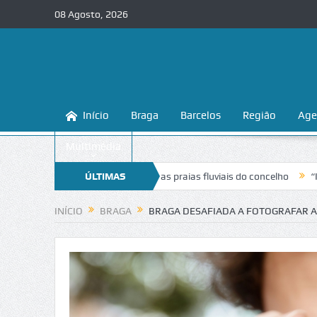
08 Agosto, 2026
Início
Braga
Barcelos
Região
Age
Multimédia
na a conhecer e proteger as praias fluviais do concelho
ÚLTIMAS
“Inaceitável
NOTÍCIAS
INÍCIO
BRAGA
BRAGA DESAFIADA A FOTOGRAFAR A