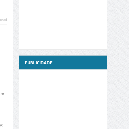
mail
PUBLICIDADE
hor
se