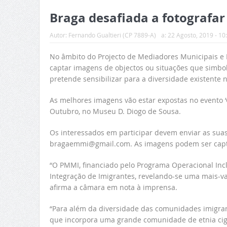
Braga desafiada a fotografar
Autor:
Fernando Gualtieri (CP 7889-A)
a:
22 Agosto, 2019 - 10
No âmbito do Projecto de Mediadores Municipais e I
captar imagens de objectos ou situações que simboliz
pretende sensibilizar para a diversidade existente 
As melhores imagens vão estar expostas no evento ‘C
Outubro, no Museu D. Diogo de Sousa.
Os interessados em participar devem enviar as suas 
bragaemmi@gmail.com. As imagens podem ser captad
“O PMMI, financiado pelo Programa Operacional Inc
Integração de Imigrantes, revelando-se uma mais-va
afirma a câmara em nota à imprensa.
“Para além da diversidade das comunidades imigra
que incorpora uma grande comunidade de etnia ciga