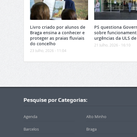
Livro criado por alunos de
PS questiona Gover
Braga ensina a conhecer e
sobre funcionament
proteger as praias fluviais
urgências da ULS de
do concelho
21 Julho, 2026 - 16:10
23 Julho, 2026 - 11:04
Pesquise por Categorias:
Agenda
Alto Minho
Barcelos
Braga