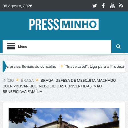
08 Agosto, 2026
Menu
aias fluviais do concelho
“Inaceitável”. Liga para a Proteção da N
o de trânsito no IC2 em Alcobaça
Igreja do Castelo de Cerveira asse
INÍCIO
BRAGA
BRAGA: DEFESA DE MESQUITA MACHADO
QUER PROVAR QUE ‘NEGÓCIO DAS CONVERTIDAS’ NÃO
BENEFICIAVA FAMÍLIA