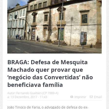
BRAGA: Defesa de Mesquita
Machado quer provar que
‘negócio das Convertidas’ não
beneficiava família
Autor:
Fernando Gualtieri (CP 7889-A)
a:
13 Dezembro, 2017 - 11:43
Imprimir
Email
João Tinoco de Faria, o advogado de defesa do ex-