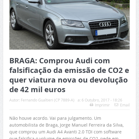
BRAGA: Comprou Audi com
falsificação da emissão de CO2 e
quer viatura nova ou devolução
de 42 mil euros
Autor:
Fernando Gualtieri (CP 7889-A)
a:
6 Outubro, 2017 - 18:26
Imprimir
Email
Não houve acordo. Vai para julgamento. Um
automobilista de Braga, Jorge Manuel Ferreira da Silva,
que comprou um Audi A4 Avanti 2.0 TDI com software
que falsifica o volume de emissões de CO2, pede em