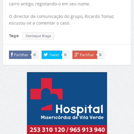
carro antigo, registando-o em seu nome.
O director de comunicação do grupo, Ricardo Tomaz
escusou-se a comentar o caso.
Tags:
Destaque Braga
Partilhar
Tweet
Partilhar
0
0
0