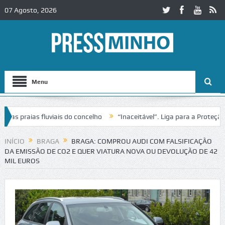
07 Agosto, 2026
Menu
praias fluviais do concelho
“Inaceitável”. Liga para a Proteção da
ão de trânsito no IC2 em Alcobaça
Igreja do Castelo de Cerveira as
INÍCIO
BRAGA
BRAGA: COMPROU AUDI COM FALSIFICAÇÃO
DA EMISSÃO DE CO2 E QUER VIATURA NOVA OU DEVOLUÇÃO DE 42
MIL EUROS