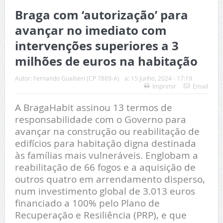
Braga com ‘autorização’ para
avançar no imediato com
intervenções superiores a 3
milhões de euros na habitação
Autor:
Fernando Gualtieri (CP 7889-A)
a:
15 Junho, 2024 - 17:19
Imprimir
Email
A BragaHabit assinou 13 termos de
responsabilidade com o Governo para
avançar na construção ou reabilitação de
edifícios para habitação digna destinada
às famílias mais vulneráveis. Englobam a
reabilitação de 66 fogos e a aquisição de
outros quatro em arrendamento disperso,
num investimento global de 3.013 euros
financiado a 100% pelo Plano de
Recuperação e Resiliência (PRP), e que