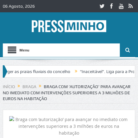
06 Agosto, 2026
Menu
 as praias fluviais do concelho
“Inaceitável”. Liga para a Proteção
eração de trânsito no IC2 em Alcobaça
Igreja do Castelo de Cerveira
INÍCIO
BRAGA
BRAGA COM ‘AUTORIZAÇÃO’ PARA AVANÇAR
NO IMEDIATO COM INTERVENÇÕES SUPERIORES A 3 MILHÕES DE
EUROS NA HABITAÇÃO