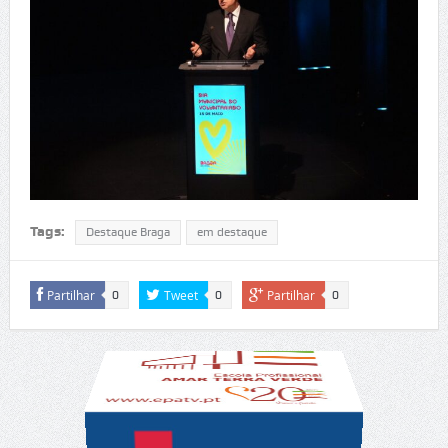
Tags:
Destaque Braga
em destaque
Partilhar
Tweet
Partilhar
0
0
0