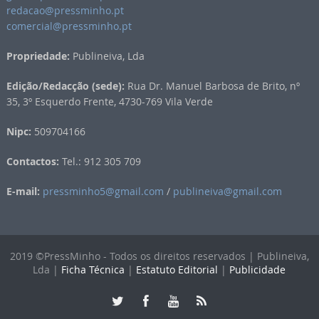
redacao@pressminho.pt
comercial@pressminho.pt
Propriedade:
Publineiva, Lda
Edição/Redacção (sede):
Rua Dr. Manuel Barbosa de Brito, nº
35, 3º Esquerdo Frente, 4730-769 Vila Verde
Nipc:
509704166
Contactos:
Tel.: 912 305 709
E-mail:
pressminho5@gmail.com
/
publineiva@gmail.com
2019 ©PressMinho - Todos os direitos reservados | Publineiva,
Lda |
Ficha Técnica
|
Estatuto Editorial
|
Publicidade