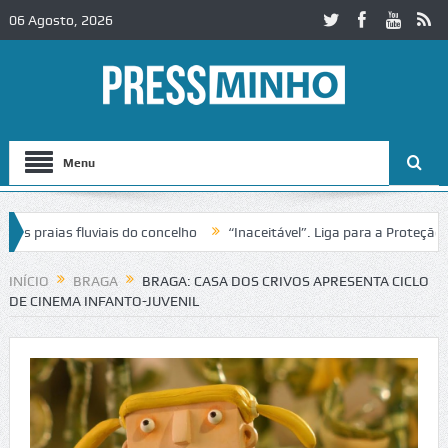
06 Agosto, 2026
Menu
aias fluviais do concelho
“Inaceitável”. Liga para a Proteção da Na
 de trânsito no IC2 em Alcobaça
Igreja do Castelo de Cerveira asseg
INÍCIO
BRAGA
BRAGA: CASA DOS CRIVOS APRESENTA CICLO
DE CINEMA INFANTO-JUVENIL