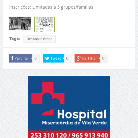
Inscrições: Limitadas a 5 grupos/famílias
Tags:
Destaque Braga
Partilhar
Tweet
Partilhar
0
0
0