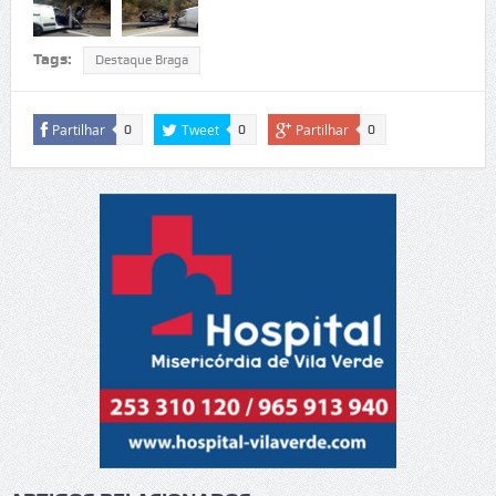
Tags:
Destaque Braga
Partilhar
Tweet
Partilhar
0
0
0