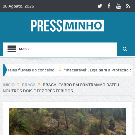
06 Agosto, 2026
Menu
ias fluviais do concelho
“Inaceitável”. Liga para a Proteção da Nat
de trânsito no IC2 em Alcobaça
Igreja do Castelo de Cerveira assegu
INÍCIO
BRAGA
BRAGA: CARRO EM CONTRAMÃO BATEU
NOUTROS DOIS E FEZ TRÊS FERIDOS