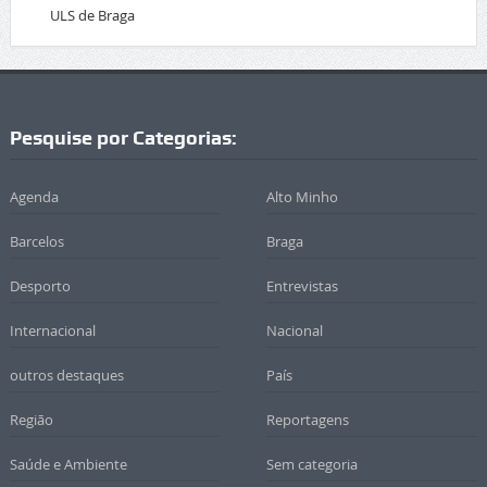
ULS de Braga
Pesquise por Categorias:
Agenda
Alto Minho
Barcelos
Braga
Desporto
Entrevistas
Internacional
Nacional
outros destaques
País
Região
Reportagens
Saúde e Ambiente
Sem categoria