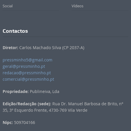
Social
Vídeos
Contactos
Diretor:
Carlos Machado Silva (CP 2037-A)
pressminho5@gmail.com
geral@pressminho.pt
redacao@pressminho.pt
comercial@pressminho.pt
Propriedade:
Publineiva, Lda
Edição/Redacção (sede):
Rua Dr. Manuel Barbosa de Brito, nº
35, 3º Esquerdo Frente, 4730-769 Vila Verde
Nipc:
509704166