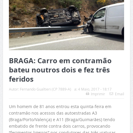
BRAGA: Carro em contramão
bateu noutros dois e fez três
feridos
Autor:
Fernando Gualtieri (CP 7889-A)
a:
4 Maio, 2017 - 18:17
Imprimir
Email
Um homem de 81 anos entrou esta quinta-feira em
contramão nos acessos das autoestradas A3
(Braga/Porto/Valença) e A11 (Braga/Guimarães) tendo
embatido de frente contra dois carros, provocando
“ferimentos ligeiros” nos condutores das três viaturas.