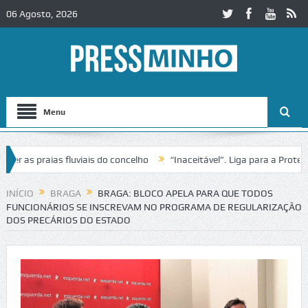
06 Agosto, 2026
Menu
s praias fluviais do concelho
“Inaceitável”. Liga para a Proteção d
ação de trânsito no IC2 em Alcobaça
Igreja do Castelo de Cerveira 
INÍCIO
BRAGA
BRAGA: BLOCO APELA PARA QUE TODOS
FUNCIONÁRIOS SE INSCREVAM NO PROGRAMA DE REGULARIZAÇÃO
DOS PRECÁRIOS DO ESTADO