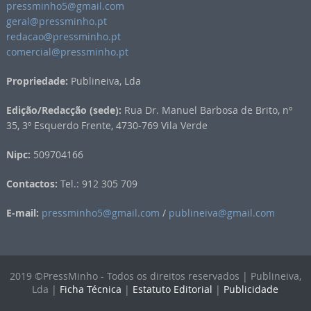
pressminho5@gmail.com
geral@pressminho.pt
redacao@pressminho.pt
comercial@pressminho.pt
Propriedade:
Publineiva, Lda
Edição/Redacção (sede):
Rua Dr. Manuel Barbosa de Brito, nº
35, 3º Esquerdo Frente, 4730-769 Vila Verde
Nipc:
509704166
Contactos:
Tel.: 912 305 709
E-mail:
pressminho5@gmail.com
/
publineiva@gmail.com
2019 ©PressMinho - Todos os direitos reservados | Publineiva,
Lda |
Ficha Técnica
|
Estatuto Editorial
|
Publicidade