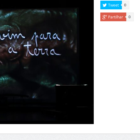
Tweet
0
Partilhar
0