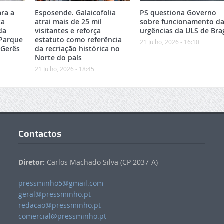
ara a
Esposende. Galaicofolia
PS questiona Governo
za
atrai mais de 25 mil
sobre funcionamento da
da
visitantes e reforça
urgências da ULS de Bra
 Parque
estatuto como referência
21 Julho, 2026 - 16:10
-Gerês
da recriação histórica no
Norte do país
21 Julho, 2026 - 18:45
Contactos
Diretor:
Carlos Machado Silva (CP 2037-A)
pressminho5@gmail.com
geral@pressminho.pt
redacao@pressminho.pt
comercial@pressminho.pt