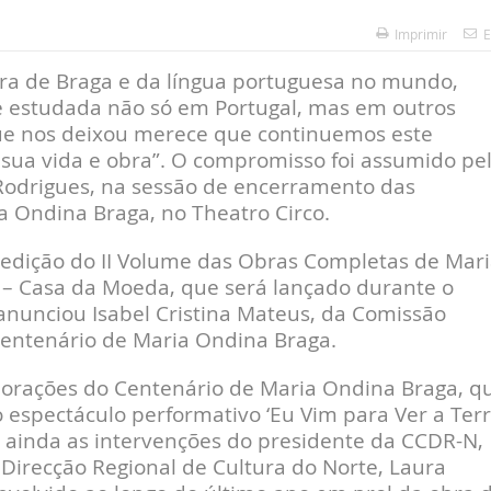
Imprimir
E
a de Braga e da língua portuguesa no mundo,
 e estudada não só em Portugal, mas em outros
 que nos deixou merece que continuemos este
sua vida e obra”. O compromisso foi assumido pe
Rodrigues, na sessão de encerramento das
Ondina Braga, no Theatro Circo.
à edição do II Volume das Obras Completas de Mar
 – Casa da Moeda, que será lançado durante o
anunciou Isabel Cristina Mateus, da Comissão
ntenário de Maria Ondina Braga.
rações do Centenário de Maria Ondina Braga, q
 espectáculo performativo ‘Eu Vim para Ver a Terr
 ainda as intervenções do presidente da CCDR-N,
Direcção Regional de Cultura do Norte, Laura