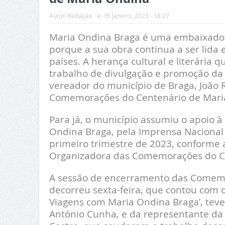
Autor:
Redação
a:
16 Janeiro, 2023 - 18:27
Maria Ondina Braga é uma embaixador
porque a sua obra continua a ser lida
países. A herança cultural e literária
trabalho de divulgação e promoção da 
vereador do município de Braga, João 
Comemorações do Centenário de Maria 
Para já, o município assumiu o apoio 
Ondina Braga, pela Imprensa Nacional
primeiro trimestre de 2023, conforme 
Organizadora das Comemorações do Ce
A sessão de encerramento das Comemo
decorreu sexta-feira, que contou com o
Viagens com Maria Ondina Braga’, teve
António Cunha, e da representante da 