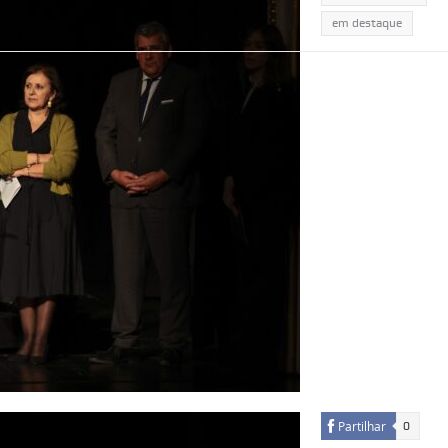
em destaque
Partilhar
0