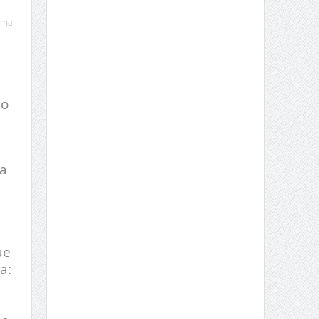
mail
lo
ia
ue
a: