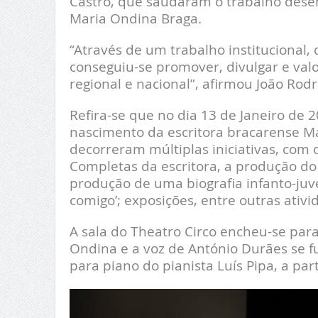
Castro, que saudaram o trabalho desen
Maria Ondina Braga.
“Através de um trabalho institucional,
conseguiu-se promover, divulgar e valori
regional e nacional”, afirmou João Rodr
Refira-se que no dia 13 de Janeiro de
nascimento da escritora bracarense Ma
decorreram múltiplas iniciativas, com
Completas da escritora, a produção do
produção de uma biografia infanto-juv
comigo’; exposições, entre outras ativi
A sala do Theatro Circo encheu-se para
Ondina e a voz de António Durães se 
para piano do pianista Luís Pipa, a pa