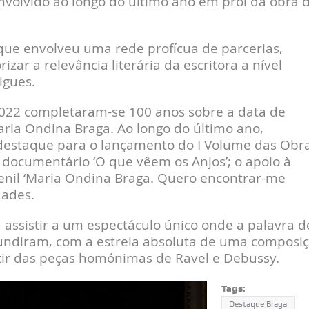
volvido ao longo do último ano em prol da obra 
 que envolveu uma rede profícua de parcerias,
zar a relevância literária da escritora a nível
igues.
 2022 completaram-se 100 anos sobre a data de
ria Ondina Braga. Ao longo do último ano,
 destaque para o lançamento do I Volume das Obr
 documentário ‘O que vêem os Anjos’; o apoio à
enil ‘Maria Ondina Braga. Quero encontrar-me
dades.
 assistir a um espectáculo único onde a palavra d
fundiram, com a estreia absoluta de uma composi
rtir das peças homónimas de Ravel e Debussy.
Tags:
Destaque Braga