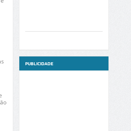
de
as
PUBLICIDADE
e
ção