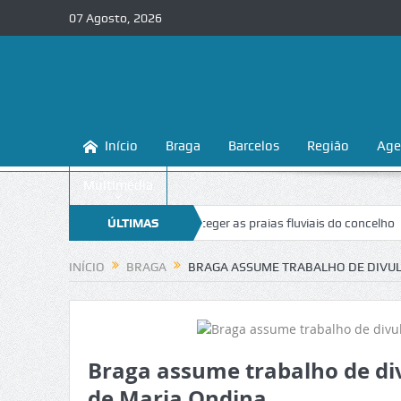
07 Agosto, 2026
Início
Braga
Barcelos
Região
Age
Multimédia
a ensina a conhecer e proteger as praias fluviais do concelho
ÚLTIMAS
“Inacei
NOTÍCIAS
INÍCIO
BRAGA
BRAGA ASSUME TRABALHO DE DIVUL
Braga assume trabalho de div
de Maria Ondina