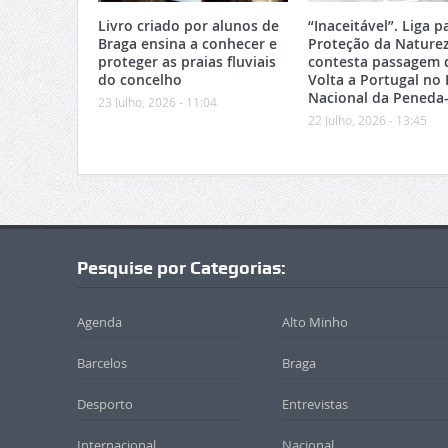
Livro criado por alunos de
“Inaceitável”. Liga p
Braga ensina a conhecer e
Proteção da Nature
proteger as praias fluviais
contesta passagem 
do concelho
Volta a Portugal no
Nacional da Peneda
23 Julho, 2026 - 11:04
22 Julho, 2026 - 13:45
Pesquise por Categorias:
Agenda
Alto Minho
Barcelos
Braga
Desporto
Entrevistas
Internacional
Nacional