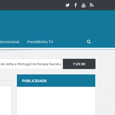
ternacional
PressMinho TV
 Portugal no Parque Nacional da Peneda-Gerês
7:23:31
Esposende. Galaicofol
PUBLICIDADE