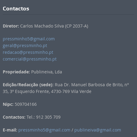
Contactos
Diretor:
Carlos Machado Silva (CP 2037-A)
pressminho5@gmail.com
geral@pressminho.pt
redacao@pressminho.pt
comercial@pressminho.pt
Propriedade:
Publineiva, Lda
Edição/Redacção (sede):
Rua Dr. Manuel Barbosa de Brito, nº
35, 3º Esquerdo Frente, 4730-769 Vila Verde
Nipc:
509704166
Contactos:
Tel.: 912 305 709
E-mail:
pressminho5@gmail.com
/
publineiva@gmail.com