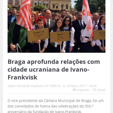
Braga aprofunda relações com
cidade ucraniana de Ivano-
Frankvisk
Autor:
Fernando Gualtieri (CP 7889-A)
a:
10 Maio, 2017 - 18:29
Imprimir
Email
O vice-presidente da Câmara Municipal de Braga, foi um
dos convidados de honra das celebrações do 355.º
aniversário da fundação de Ivano-Frankvisk.