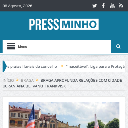
08 Agosto, 2026
Menu
raias fluviais do concelho
“Inaceitável”. Liga para a Proteção da N
o de trânsito no IC2 em Alcobaça
Igreja do Castelo de Cerveira asse
INÍCIO
BRAGA
BRAGA APROFUNDA RELAÇÕES COM CIDADE
UCRANIANA DE IVANO-FRANKVISK