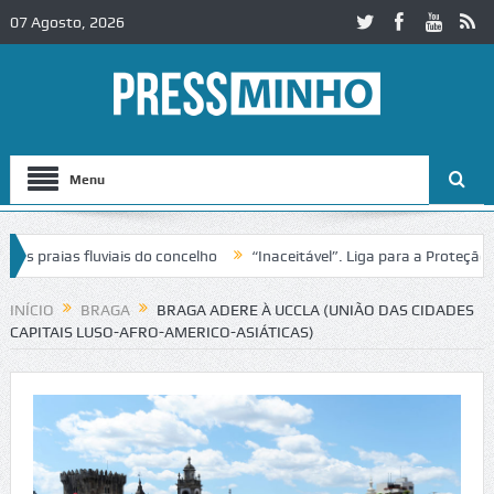
07 Agosto, 2026
Menu
praias fluviais do concelho
“Inaceitável”. Liga para a Proteção da 
ão de trânsito no IC2 em Alcobaça
Igreja do Castelo de Cerveira ass
INÍCIO
BRAGA
BRAGA ADERE À UCCLA (UNIÃO DAS CIDADES
CAPITAIS LUSO-AFRO-AMERICO-ASIÁTICAS)