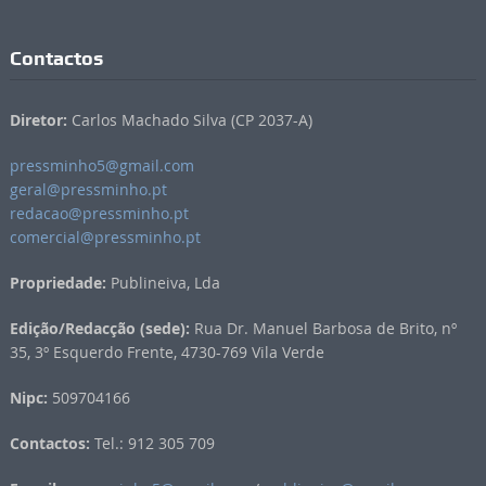
Contactos
Diretor:
Carlos Machado Silva (CP 2037-A)
pressminho5@gmail.com
geral@pressminho.pt
redacao@pressminho.pt
comercial@pressminho.pt
Propriedade:
Publineiva, Lda
Edição/Redacção (sede):
Rua Dr. Manuel Barbosa de Brito, nº
35, 3º Esquerdo Frente, 4730-769 Vila Verde
Nipc:
509704166
Contactos:
Tel.: 912 305 709