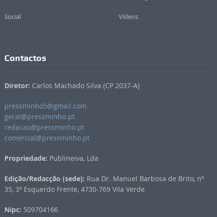
Social
Vídeos
Contactos
Diretor:
Carlos Machado Silva (CP 2037-A)
pressminho5@gmail.com
geral@pressminho.pt
redacao@pressminho.pt
comercial@pressminho.pt
Propriedade:
Publineiva, Lda
Edição/Redacção (sede):
Rua Dr. Manuel Barbosa de Brito, nº
35, 3º Esquerdo Frente, 4730-769 Vila Verde
Nipc:
509704166