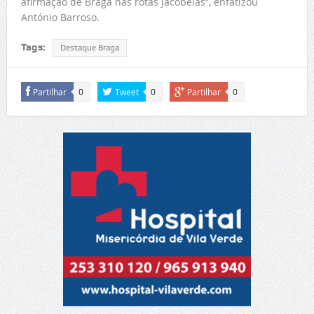
afirmação de Braga nas rotas Jacobeias”, enfatizou
António Barroso.
Tags:
Destaque Braga
Partilhar
Tweet
Partilhar
0
0
0