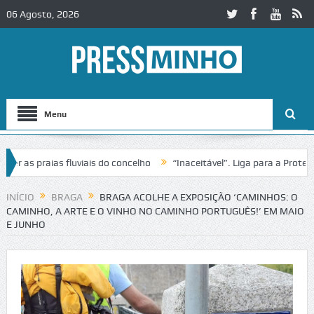
06 Agosto, 2026
Menu
s praias fluviais do concelho
“Inaceitável”. Liga para a Proteção d
ação de trânsito no IC2 em Alcobaça
Igreja do Castelo de Cerveira a
INÍCIO
BRAGA
BRAGA ACOLHE A EXPOSIÇÃO ‘CAMINHOS: O
CAMINHO, A ARTE E O VINHO NO CAMINHO PORTUGUÊS!’ EM MAIO
E JUNHO