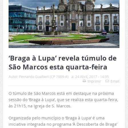
‘Braga à Lupa’ revela túmulo de
São Marcos esta quarta-feira
Autor:
Fernando Gualtieri (CP 7889-A)
a:
24 Abril, 2017 - 14:35
Imprimir
Email
O túmulo de São Marcos está em destaque na próxima
sessão do ‘Braga à Lupa’, que se realiza esta quarta-feira,
às 21h15, na Igreja de S. Marcos.
Organizada pelo município o ‘Braga à Lupa’ é uma
iniciativa integrada no programa ‘À Descoberta de Braga’