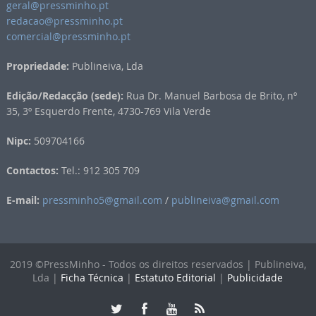
geral@pressminho.pt
redacao@pressminho.pt
comercial@pressminho.pt
Propriedade:
Publineiva, Lda
Edição/Redacção (sede):
Rua Dr. Manuel Barbosa de Brito, nº
35, 3º Esquerdo Frente, 4730-769 Vila Verde
Nipc:
509704166
Contactos:
Tel.: 912 305 709
E-mail:
pressminho5@gmail.com
/
publineiva@gmail.com
2019 ©PressMinho - Todos os direitos reservados | Publineiva,
Lda |
Ficha Técnica
|
Estatuto Editorial
|
Publicidade