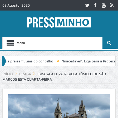
08 Agosto, 2026
Menu
praias fluviais do concelho
“Inaceitável”. Liga para a Proteção da
ão de trânsito no IC2 em Alcobaça
Igreja do Castelo de Cerveira as
INÍCIO
BRAGA
‘BRAGA À LUPA’ REVELA TÚMULO DE SÃO
MARCOS ESTA QUARTA-FEIRA