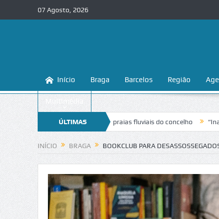
07 Agosto, 2026
Início
Braga
Barcelos
Região
Age
Multimédia
 e proteger as praias fluviais do concelho
ÚLTIMAS
“Inaceitável”. Liga para 
NOTÍCIAS
INÍCIO
BRAGA
BOOKCLUB PARA DESASSOSSEGADOS