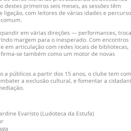
ngo destes primeiros seis meses, as sessões têm
ligação, com leitores de várias idades e percurs
o comum.
expandir em várias direções — performances, troc
 abrindo margem para o inesperado. Com encontros
 em articulação com redes locais de bibliotecas,
o afirma-se também como um motor de novas
o a públicos a partir dos 15 anos, o clube tem co
mbater a exclusão cultural, e fomentar a cidadan
 mediação.
ardine Evaristo (Ludoteca da Estufa)
ar
raga