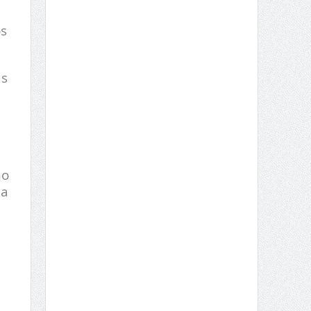
os
as
mo
ia