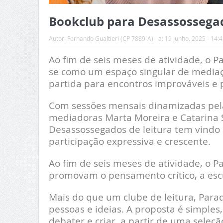
Bookclub para Desassossegad
Autor:
Fernando Gualtieri (CP 7889-A)
a:
19 Junho, 2025 - 14:4
Ao fim de seis meses de atividade, o
se como um espaço singular de mediaçã
partida para encontros improváveis e 
Com sessões mensais dinamizadas pel
mediadoras Marta Moreira e Catarina 
Desassossegados de leitura tem vindo 
participação expressiva e crescente.
Ao fim de seis meses de atividade, o
promovam o pensamento crítico, a escu
Mais do que um clube de leitura, Parad
pessoas e ideias. A proposta é simples
debater e criar, a partir de uma seleç