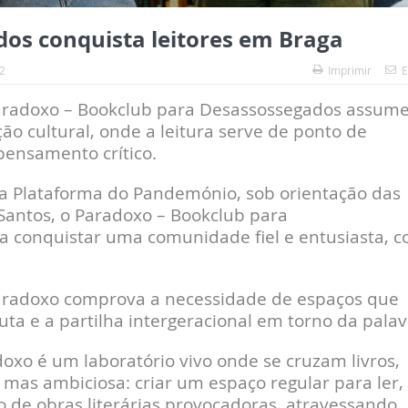
os conquista leitores em Braga
2
Imprimir
E
 Paradoxo – Bookclub para Desassossegados assume
o cultural, onde a leitura serve de ponto de
pensamento crítico.
a Plataforma do Pandemónio, sob orientação das
Santos, o Paradoxo – Bookclub para
a conquistar uma comunidade fiel e entusiasta, 
 Paradoxo comprova a necessidade de espaços que
ta e a partilha intergeracional em torno da palav
oxo é um laboratório vivo onde se cruzam livros,
, mas ambiciosa: criar um espaço regular para ler,
ão de obras literárias provocadoras, atravessando